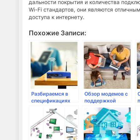
дальности покрытия и количества подкл
Wi-Fi стандартов, они являются отличны
доступа к интернету.
Похожие Записи:
Разбираемся в
Обзор модемов с
спецификациях
поддержкой
роутеров:
новейших
W
частоты,
стандартов связи
стандарты,
протоколы