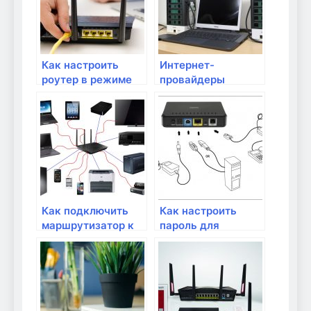
Как настроить
Интернет-
роутер в режиме
провайдеры
моста для
города Волжский
подключения
кабельного
интернета?
Как подключить
Как настроить
маршрутизатор к
пароль для
домашнему
беспроводной
интернету
сети?
провайдера?