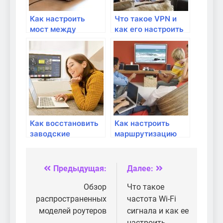
Как настроить
Что такое VPN и
мост между
как его настроить
роутерами для
на роутере?
увеличения
покрытия Wi-Fi?
Как восстановить
Как настроить
заводские
маршрутизацию
настройки
IPv6 в домашней
роутера?
сети?
Предыдущая:
Далее:
Навигация
по
Обзор
Что такое
распространенных
частота Wi-Fi
записям
моделей роутеров
сигнала и как ее
настроить