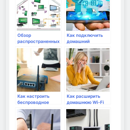
Обзор
Как подключить
распространенных
домашний
моделей роутеров
Интернет:
Оборудование и
настройка
Как настроить
Как расширить
беспроводное
домашнюю Wi-Fi
соединение Wi-Fi в
сеть с помощью
домашней сети?
репитера?