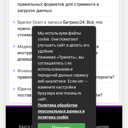
правильных форматов для стриминга и
загрузок данных
Брагин Осип
к записи
Битрикс24: Всё, что
нужно знать о лицензиях, тарифах и
Мы используем файлы
стоимости в компании Айтекс
cookie. Они помогают
улучшать сайт и делать его
Медведева Амалия
к записи
Основные
удобнее.
инструменты для создания серверов в
Нажимая «Принять», вы
домашних условиях
соглашаетесь с их
использованием и
Фокина Нева
к записи
Как выбрать
передачей данных сервису
правильный модем для домашнего интернета?
веб-аналитики. Если нет —
измените настройки
Юдина Ивона
к записи
Проблемы с
браузера или покиньте
поставщиками интернета: как их обойти?
сайт.
Политика обработки
персональных данных и
2026 (с) https://homenet-spb.ru
политика cookie
Карта Сайта
Пользовательское Соглашение
Принять