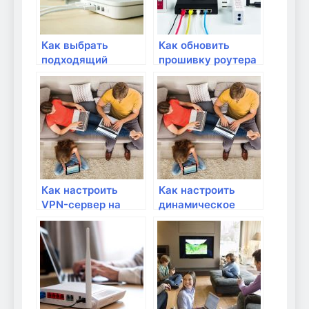
Как выбрать
Как обновить
подходящий
прошивку роутера
маршрутизатор
для улучшения его
для домашней
работы?
сети?
Как настроить
Как настроить
VPN-сервер на
динамическое
роутере для
обновление DNS на
удаленного
роутере?
доступа?