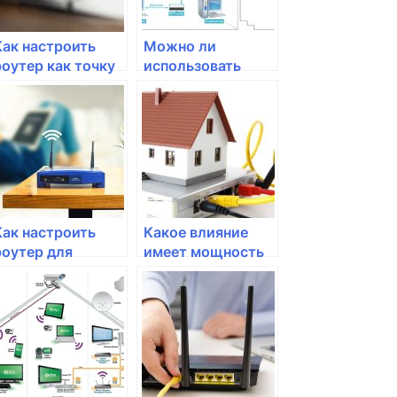
Как настроить
Можно ли
роутер как точку
использовать
доступа
роутер без
провайдера
интернета?
Как настроить
Какое влияние
роутер для
имеет мощность
подключения
сигнала на
через VPN
дальность
покрытия Wi-Fi
роутера?