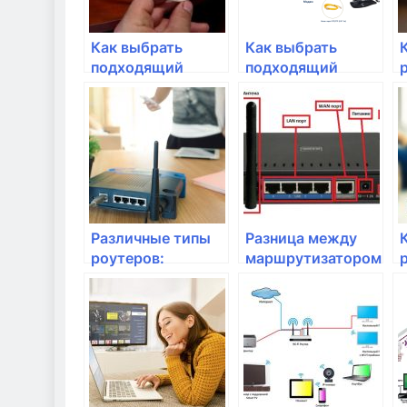
Как выбрать
Как выбрать
подходящий
подходящий
роутер для
роутер для
домашней сети?
домашней Wi-Fi
сети
Различные типы
Разница между
роутеров:
маршрутизатором
проводные или
и роутером: что
беспроводные?
выбрать для
домашней сети?