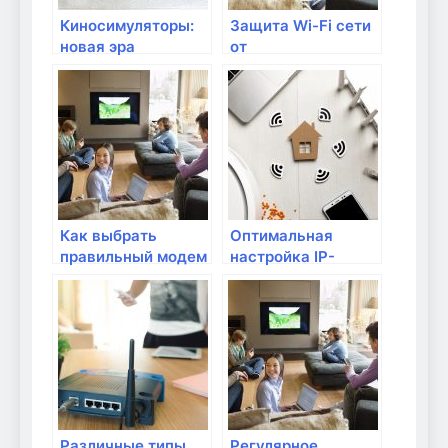
Киносимуляторы:
Защита Wi-Fi сети
новая эра
от
домашнего
несанкционированного
развлечения с
доступа
модемом
Как выбрать
Оптимальная
правильный модем
настройка IP-
для домашнего
адресов в
интернета?
локальной сети
Различные типы
Регулярное