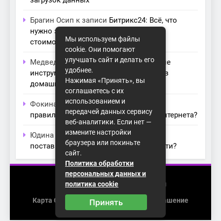
Брагин Осип
к записи
Битрикс24: Всё, что
нужно знать о лицензиях, тарифах и
Мы используем файлы
стоимости в компании Айтекс
cookie. Они помогают
улучшать сайт и делать его
Медведева Амалия
к записи
Основные
удобнее.
инструменты для создания серверов в
Нажимая «Принять», вы
домашних условиях
соглашаетесь с их
использованием и
Фокина Нева
к записи
Как выбрать
передачей данных сервису
правильный модем для домашнего интернета?
веб-аналитики. Если нет —
измените настройки
Юдина Ивона
к записи
Проблемы с
браузера или покиньте
поставщиками интернета: как их обойти?
сайт.
Политика обработки
персональных данных и
2026 (с) https://homenet-spb.ru
политика cookie
Карта Сайта
Пользовательское Соглашение
Принять