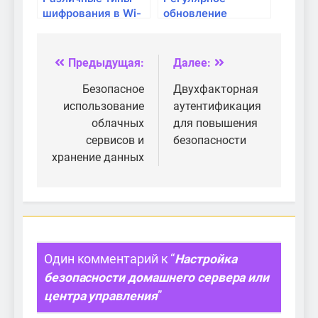
шифрования в Wi-
обновление
Fi сетях и их
программного
безопасность
обеспечения для
устранения
Предыдущая:
Далее:
Навигация
уязвимостей
по
Безопасное
Двухфакторная
использование
аутентификация
записям
облачных
для повышения
сервисов и
безопасности
хранение данных
Один комментарий к “
Настройка
безопасности домашнего сервера или
центра управления
”