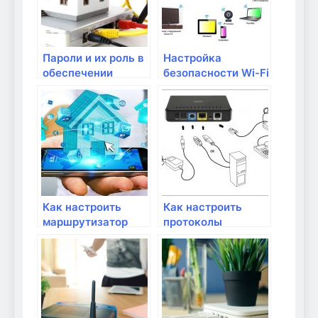
Пароли и их роль в
Настройка
обеспечении
безопасности Wi-Fi
безопасности
сети: советы и
рекомендации
Как настроить
Как настроить
маршрутизатор
протоколы
для безопасности
безопасности WEP,
домашней сети
WPA и WPA2 на
роутере?