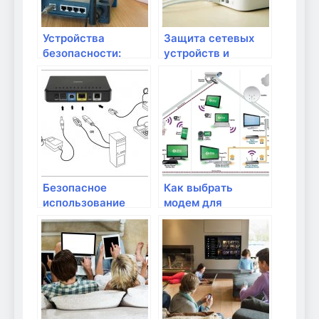
Устройства
Защита сетевых
безопасности:
устройств и
антивирусы,
компьютеров от
фильтры и
вирусов и хакеров
контроль доступа
Безопасное
Как выбрать
использование
модем для
облачных сервисов
домашнего
и хранение данных
интернета