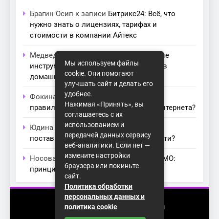
Брагин Осип
к записи
Битрикс24: Всё, что
нужно знать о лицензиях, тарифах и
стоимости в компании Айтекс
Медведева Амалия
к записи
Основные
Мы используем файлы
инструменты для создания серверов в
cookie. Они помогают
домашних условиях
улучшать сайт и делать его
удобнее.
Фокина Нева
к записи
Как выбрать
Нажимая «Принять», вы
правильный модем для домашнего интернета?
соглашаетесь с их
использованием и
Юдина Ивона
к записи
Проблемы с
передачей данных сервису
поставщиками интернета: как их обойти?
веб-аналитики. Если нет —
измените настройки
Носова Агата
к записи
Технология MIMO:
браузера или покиньте
принципы работы и её преимущества
сайт.
Политика обработки
персональных данных и
2026 (с) https://homenet-spb.ru
политика cookie