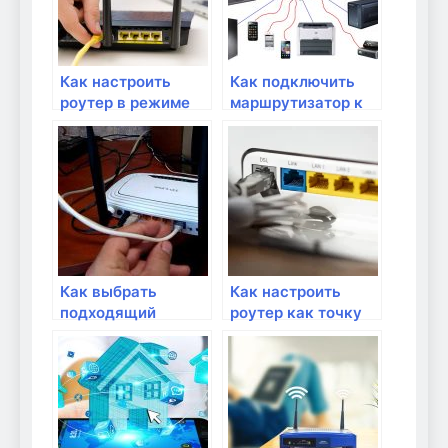
Как настроить
Как подключить
роутер в режиме
маршрутизатор к
моста для
домашнему
подключения
интернету
кабельного
провайдера?
интернета?
Как выбрать
Как настроить
подходящий
роутер как точку
роутер для
доступа
домашней сети?