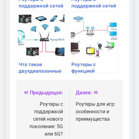
поддержкой сетей
поддержкой сетей
нового поколения:
нового поколения:
что это такое?
5G или 6G?
Что такое
Роутеры с
двухдиапазонные
функцией
роутеры и как они
улучшения
работают?
сигнала: как они
работают и когда
Предыдущая:
Далее:
Навигация
они нужны?
по
Роутеры с
Роутеры для игр:
поддержкой
особенности и
записям
сетей нового
преимущества
поколения: 5G
или 6G?