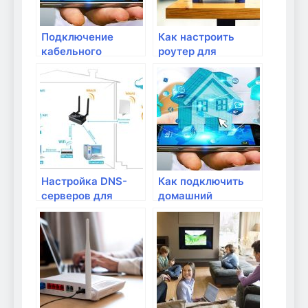
Подключение
Как настроить
кабельного
роутер для
Интернета:
подключения
настройка и
через VPN
подключение
модема
Настройка DNS-
Как подключить
серверов для
домашний
улучшения
Интернет:
скорости
Оборудование и
Интернета
настройка