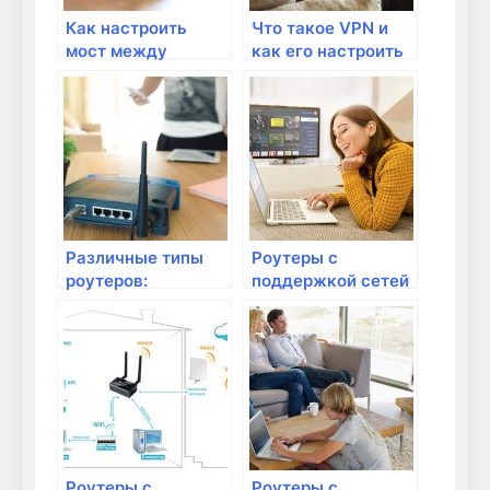
Как настроить
Что такое VPN и
мост между
как его настроить
роутерами для
на роутере?
увеличения
покрытия Wi-Fi?
Различные типы
Роутеры с
роутеров:
поддержкой сетей
проводные или
нового поколения:
беспроводные?
5G или 6G?
Роутеры с
Роутеры с