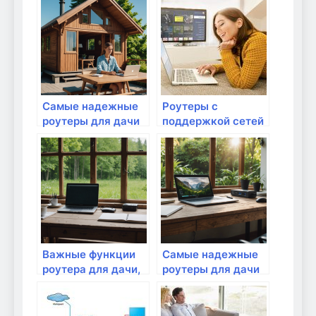
что это такое?
дачного
использования?
Самые надежные
Роутеры с
роутеры для дачи
поддержкой сетей
в 2023 году
нового поколения:
5G или 6G?
Важные функции
Самые надежные
роутера для дачи,
роутеры для дачи
о которых нужно
в 2023 году
знать