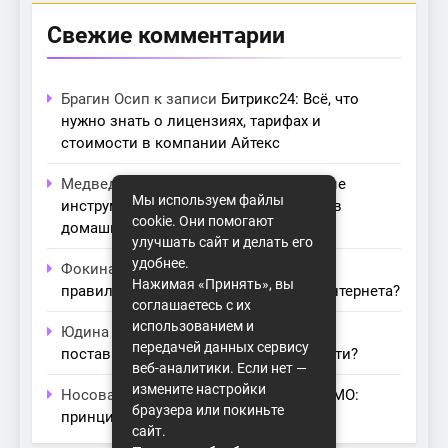
Свежие комментарии
Брагин Осип
к записи
Битрикс24: Всё, что
нужно знать о лицензиях, тарифах и
стоимости в компании Айтекс
Медведева Амалия
к записи
Основные
Мы используем файлы
инструменты для создания серверов в
cookie. Они помогают
домашних условиях
улучшать сайт и делать его
удобнее.
Фокина Нева
к записи
Как выбрать
Нажимая «Принять», вы
правильный модем для домашнего интернета?
соглашаетесь с их
использованием и
Юдина Ивона
к записи
Проблемы с
передачей данных сервису
поставщиками интернета: как их обойти?
веб-аналитики. Если нет —
измените настройки
Носова Агата
к записи
Технология MIMO:
браузера или покиньте
принципы работы и её преимущества
сайт.