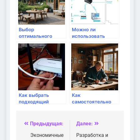
Выбор
Можно ли
оптимального
использовать
роутера для дачи:
роутер без
лучшие модели по
провайдера
соотношению
интернета?
цена-качество
Как выбрать
Как
подходящий
самостоятельно
роутер для
подключить и
домашней сети?
настроить роутер
на даче: пошаговое
Предыдущая:
Далее:
Навигация
руководство
по
Экономичные
Разработка и