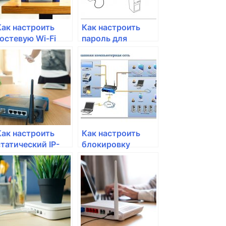
Как настроить
Как настроить
гостевую Wi-Fi
пароль для
сеть для
беспроводной
домашних гостей?
сети?
Как настроить
Как настроить
статический IP-
блокировку
адрес на
определенных
маршрутизаторе?
веб-сайтов на
роутере?