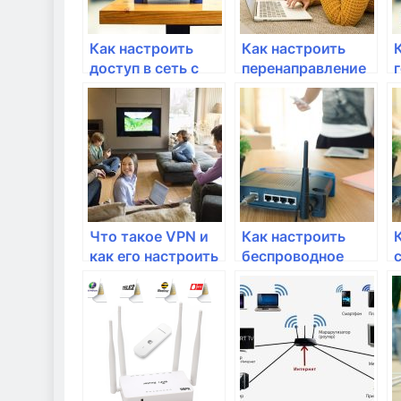
Как настроить
Как настроить
доступ в сеть с
перенаправление
помощью мак-
портов для
фильтрации?
удаленного
доступа к
сетевым
устройствам?
Что такое VPN и
Как настроить
как его настроить
беспроводное
на роутере?
соединение Wi-Fi
в домашней сети?