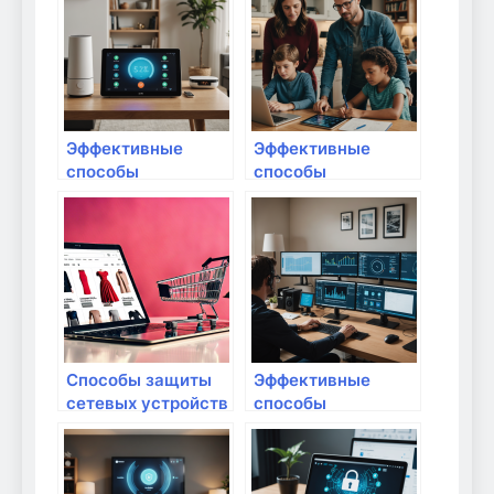
от спам-атаки:
полное
руководство
Эффективные
Эффективные
способы
способы
минимизации
предотвращения
рисков при
распространения
подключении
вредоносных
новых устройств к
программ на
домашней сети
домашних
устройствах
Способы защиты
Эффективные
сетевых устройств
способы
и какое
обнаружения и
оборудование
удаления
выбрать
вредоносных