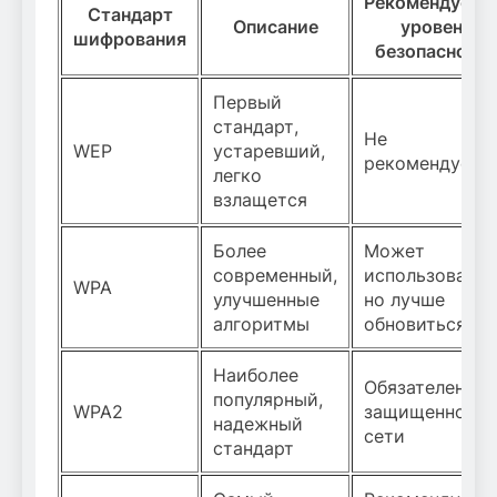
Рекомендуем
Стандарт
Описание
уровень
шифрования
безопасност
Первый
стандарт,
Не
WEP
устаревший,
рекомендуетс
легко
взлащется
Более
Может
современный,
использоватьс
WPA
улучшенные
но лучше
алгоритмы
обновиться
Наиболее
Обязателен дл
популярный,
WPA2
защищенной
надежный
сети
стандарт