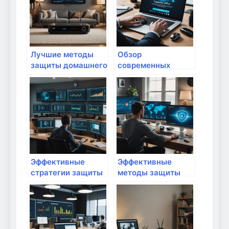
программ в
домашней сети
Лучшие методы
Обзор
защиты домашнего
современных
Wi-Fi от
средств защиты
несанкционированного
для домашних
доступа: как
сетей: как
обеспечить
обеспечить
безопасность
безопасность
своей сети
своего интернета
Эффективные
Эффективные
стратегии защиты
методы защиты
домашних сетей от
домашней техники
DDoS-атак и
от нежелательного
киберугроз: полное
программного
руководство
обеспечения