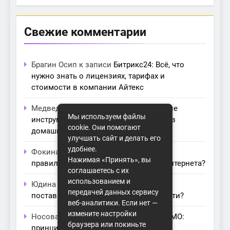
Свежие комментарии
Брагин Осип
к записи
Битрикс24: Всё, что
нужно знать о лицензиях, тарифах и
стоимости в компании Айтекс
Медведева Амалия
к записи
Основные
Мы используем файлы
инструменты для создания серверов в
cookie. Они помогают
домашних условиях
улучшать сайт и делать его
удобнее.
Фокина Нева
к записи
Как выбрать
Нажимая «Принять», вы
правильный модем для домашнего интернета?
соглашаетесь с их
использованием и
Юдина Ивона
к записи
Проблемы с
передачей данных сервису
поставщиками интернета: как их обойти?
веб-аналитики. Если нет —
измените настройки
Носова Агата
к записи
Технология MIMO:
браузера или покиньте
принципы работы и её преимущества