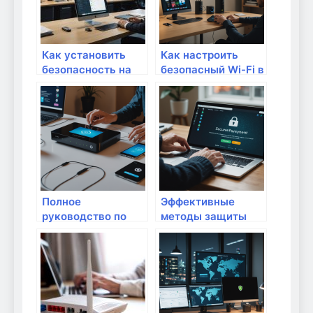
Как установить
Как настроить
безопасность на
безопасный Wi-Fi в
роутере: базовые
квартире или доме:
требования
пошаговая
инструкция
Полное
Эффективные
руководство по
методы защиты
настройке роутера
личной
для повышения
информации в
безопасности
интернет-
домашней сети
магазинах и при
оплате онлайн