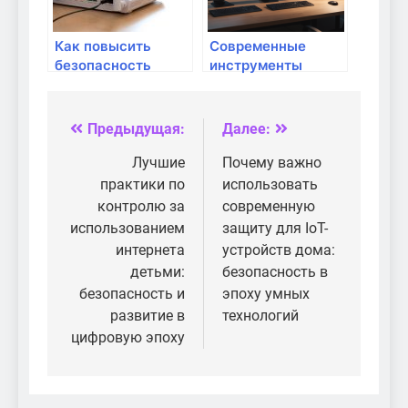
Как повысить
Современные
безопасность
инструменты
домашней Wi-Fi
защиты сети для
сети с помощью
домашнего
роутера?
использования:
Предыдущая:
Далее:
Навигация
полный обзор
по
Лучшие
Почему важно
практики по
использовать
записям
контролю за
современную
использованием
защиту для IoT-
интернета
устройств дома:
детьми:
безопасность в
безопасность и
эпоху умных
развитие в
технологий
цифровую эпоху