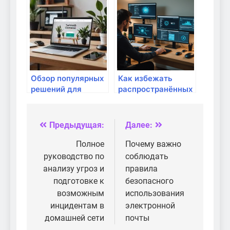
домашней сети:
устранения
полный гид
вредоносных
скриптов в
домашней сети:
полный гид
Обзор популярных
Как избежать
решений для
распространённых
защиты сети
ошибок при
настройке
домашней сети:
Предыдущая:
Далее:
Навигация
полный гид для
успешного
по
Полное
Почему важно
подключения
руководство по
соблюдать
записям
анализу угроз и
правила
подготовке к
безопасного
возможным
использования
инцидентам в
электронной
домашней сети
почты