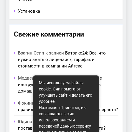
Установка
Свежие комментарии
Брагин Осип
к записи
Битрикс24: Всё, что
нужно знать о лицензиях, тарифах и
стоимости в компании Айтекс
Медведева Амалия
к записи
Основные
Мы используем файлы
инструменты для создания серверов в
cookie. Они помогают
домашних условиях
улучшать сайт и делать его
удобнее.
Фокина Нева
к записи
Как выбрать
Нажимая «Принять», вы
правильный модем для домашнего интернета?
соглашаетесь с их
использованием и
Юдина Ивона
к записи
Проблемы с
передачей данных сервису
поставщиками интернета: как их обойти?