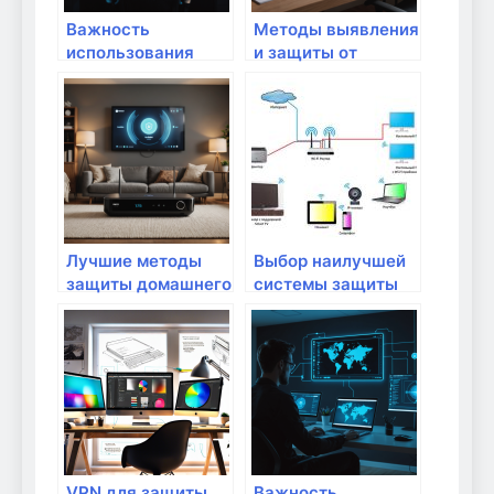
Важность
Методы выявления
использования
и защиты от
современных
ботнетов в
методов
домашней сети:
шифрования
современные
данных для
подходы и
защиты домашнего
практические
интернета
советы
Лучшие методы
Выбор наилучшей
защиты домашнего
системы защиты
Wi-Fi от
для домашнего
несанкционированного
использования
доступа: как
обеспечить
безопасность
своей сети
VPN для защиты
Важность