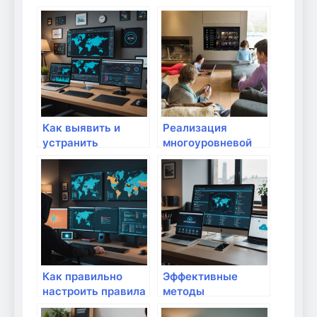
при использовании
средств защиты
домашних облаков:
для домашних
полный гид для
сетей: как
надежной
обеспечить
безопасности
безопасность
своего интернета
Как выявить и
Реализация
устранить
многоуровневой
уязвимости в
защиты сети
домашней сети:
полный гид для
безопасного
интернет-
пространства
Как правильно
Эффективные
настроить правила
методы
отклонения угроз в
обнаружения и