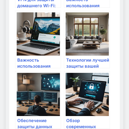
домашнего Wi-Fi:
использования
нужно ли это?
надежных
протоколов
передачи данных
для домашнего
интернета
Важность
Технологии лучшей
использования
защиты вашей
защищенных
домашней сети
протоколов при
передаче данных:
безопасность
домашнего
интернета
Обеспечение
Обзор
защиты данных
современных