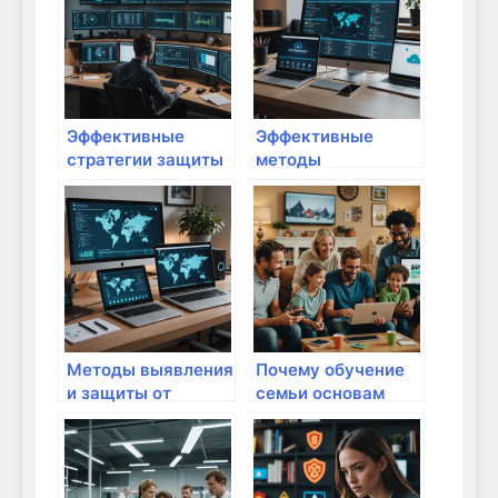
обеспечить
полное
безопасность
руководство
своей сети
Эффективные
Эффективные
стратегии защиты
методы
домашних сетей от
обнаружения и
DDoS-атак и
устранения
киберугроз: полное
вредоносных
руководство
скриптов в
домашней сети:
полный гид
Методы выявления
Почему обучение
и защиты от
семьи основам
ботнетов в
интернет-
домашней сети:
безопасности —
современные
залог спокойствия
подходы и
и защиты в