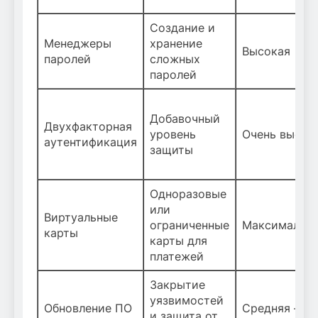
Создание и
Менеджеры
хранение
Высокая
паролей
сложных
паролей
Добавочный
Двухфакторная
уровень
Очень высок
аутентификация
защиты
Одноразовые
или
Виртуальные
ограниченные
Максимальн
карты
карты для
платежей
Закрытие
уязвимостей
Обновление ПО
Средняя —
и защита от