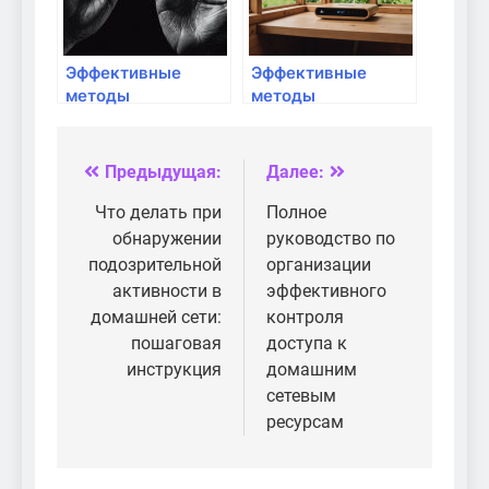
Эффективные
Эффективные
методы
методы
устранения
расположения
проблемы с Wi-Fi
роутера на даче
для оптимального
Предыдущая:
Далее:
Навигация
Wi-Fi покрытия
по
Что делать при
Полное
обнаружении
руководство по
записям
подозрительной
организации
активности в
эффективного
домашней сети:
контроля
пошаговая
доступа к
инструкция
домашним
сетевым
ресурсам