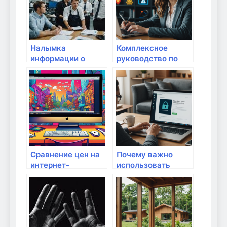
практические
цифровом мире
советы
Налымка
Комплексное
информации о
руководство по
качестве
обучению
интернет-
пользователей
соединения
безопасному
поиску
информации в
интернете
Сравнение цен на
Почему важно
интернет-
использовать
оборудование в
безопасные сайты
различных
для онлайн-
магазинах
закупок: защита
вашего дома и
данных