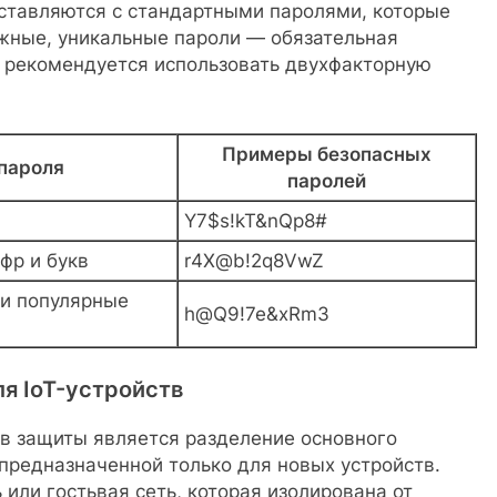
ставляются с стандартными паролями, которые
ожные, уникальные пароли — обязательная
 рекомендуется использовать двухфакторную
Примеры безопасных
 пароля
паролей
Y7$s!kT&nQp8#
фр и букв
r4X@b!2q8VwZ
и популярные
h@Q9!7e&xRm3
ля IoT-устройств
в защиты является разделение основного
предназначенной только для новых устройств.
 или гостьвая сеть, которая изолирована от