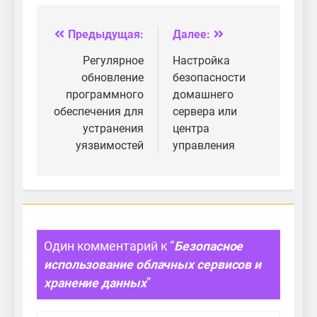
Оборудование и
настройка
Предыдущая:
Далее:
Навигация
по
Регулярное
Настройка
обновление
безопасности
записям
программного
домашнего
обеспечения для
сервера или
устранения
центра
уязвимостей
управления
Один комментарий к “
Безопасное
использование облачных сервисов и
хранение данных
”