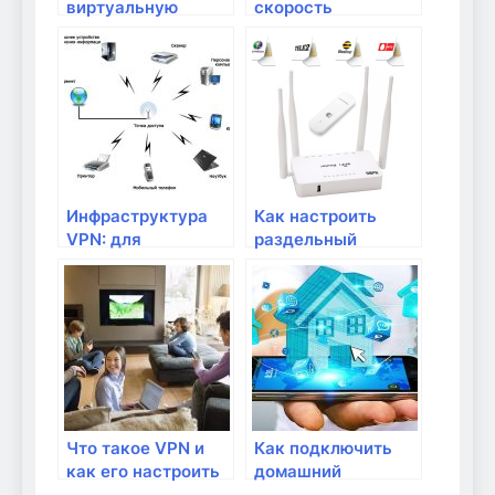
виртуальную
скорость
частную сеть на
интернета,
роутере?
подключенного к
роутеру?
Инфраструктура
Как настроить
VPN: для
раздельный
безопасного
доступ к Wi-Fi для
удаленного
детей и взрослых
доступа
Что такое VPN и
Как подключить
как его настроить
домашний
на роутере?
Интернет: