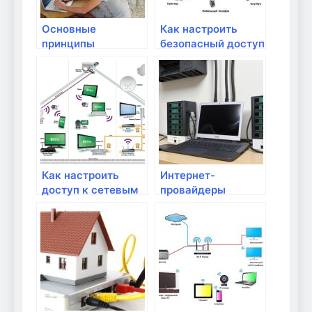
Основные
Как настроить
принципы
безопасный доступ
безопасности в
к Wi-Fi сети из
домашней сети
интернета
Как настроить
Интернет-
доступ к сетевым
провайдеры
устройствам по
города Волжский
удаленному
доступу?