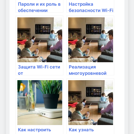
Пароли и их роль в
Настройка
обеспечении
безопасности Wi-Fi
безопасности
сети: советы и
рекомендации
Защита Wi-Fi сети
Реализация
от
многоуровневой
несанкционированного
защиты сети
доступа
Как настроить
Как узнать