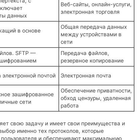
ертекста, с
Веб-сайты, онлайн-услуги,
включает
электронная торговля
ты данных
Общая передача данных
жащий в основе
между устройствами в
сети
йлов. SFTP —
Передача файлов,
 шифрованием
резервное копирование
 электронной почтой
Электронная почта
Обеспечение приватности,
сное зашифрованное
обход цензуры, удаленная
личные сети
работа
яет свою задачу и имеет свои преимущества и
выбор именно тех протоколов, которые
 пользователя и обеспечивают максимальную