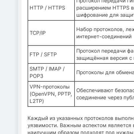
Протокол передачи гип
HTTP / HTTPS
расширением HTTPS 
шифрование для защи
Набор протоколов, ле
TCP/IP
интернет-соединений
Протокол передачи фа
FTP / SFTP
защищённая версия с
SMTP / IMAP /
Протоколы для обмена
POP3
VPN-протоколы
Обеспечивают безопа
(OpenVPN, PPTP,
соединение через пуб
L2TP)
Каждый из указанных протоколов выполн
уязвимости. Важным аспектом является 
наилучшим образом подходят под нужды