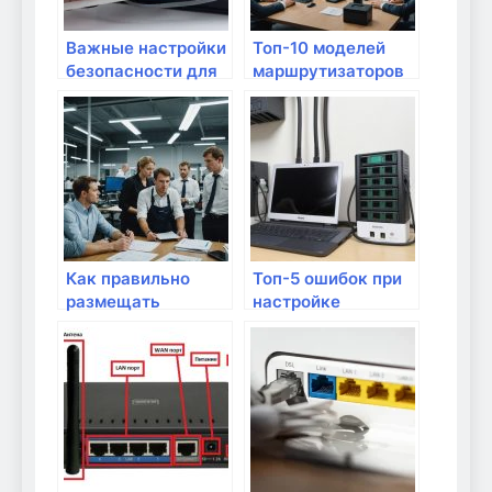
Важные настройки
Топ-10 моделей
безопасности для
маршрутизаторов
домашнего Wi-Fi
для дома в 2023
году
Как правильно
Топ-5 ошибок при
размещать
настройке
маршрутизатор в
домашнего
доме?
интернета