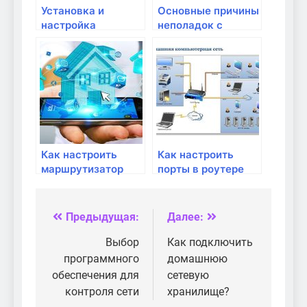
Установка и
Основные причины
настройка
неполадок с
маршрутизатора:
модемом и их
пошаговое
решение
руководство
Как настроить
Как настроить
маршрутизатор
порты в роутере
для безопасности
для игр и
домашней сети
приложений
Предыдущая:
Далее:
Навигация
по
Выбор
Как подключить
программного
домашнюю
записям
обеспечения для
сетевую
контроля сети
хранилище?