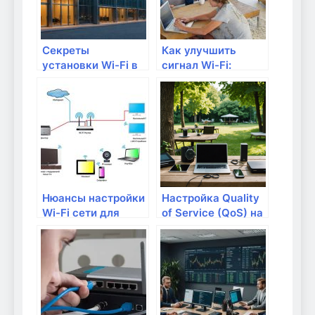
Секреты
Как улучшить
установки Wi-Fi в
сигнал Wi-Fi:
многоквартирном
советы и трюки
доме
Нюансы настройки
Настройка Quality
Wi-Fi сети для
of Service (QoS) на
умного дома
маршрутизаторе