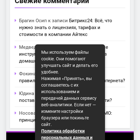
Свежие комментарии
Брагин Осип
к записи
Битрикс24: Всё, что
нужно знать о лицензиях, тарифах и
стоимости в компании Айтекс
Медведева Амалия
к записи
Основные
Мы используем файлы
инструменты для создания серверов в
cookie. Они помогают
домашних условиях
улучшать сайт и делать его
удобнее.
Фокина Нева
к записи
Как выбрать
Нажимая «Принять», вы
правильный модем для домашнего интернета?
соглашаетесь с их
использованием и
Юдина Ивона
к записи
Проблемы с
передачей данных сервису
поставщиками интернета: как их обойти?
веб-аналитики. Если нет —
измените настройки
Носова Агата
к записи
Технология MIMO:
браузера или покиньте
принципы работы и её преимущества
сайт.
Политика обработки
персональных данных и