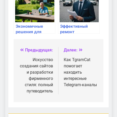
Экономичные
Эффективный
решения для
ремонт
стабильного
компьютеров в
интернета на даче
Киеве:
Соломенский р-н,
Предыдущая:
Далее:
Навигация
Отрадный,
В.Гавела
по
Искусство
Как TgramCat
создания сайтов
помогает
записям
и разработки
находить
фирменного
интересные
стиля: полный
Telegram-каналы
путеводитель