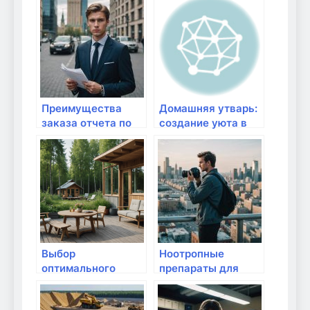
знать
что нового
Преимущества
Домашняя утварь:
заказа отчета по
создание уюта в
практике на
каждом доме
«FastFine»
Выбор
Ноотропные
оптимального
препараты для
роутера для дачи:
активной жизни
лучшие модели по