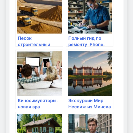
соотношению
цена-качество
Песок
Полный гид по
строительный
ремонту iPhone:
купить с
как выбрать
доставкой в
лучший сервис и
Москве и области,
избежать
цена за 1 м3
распространенных
ошибок
Киносимуляторы:
Экскурсии Мир
новая эра
Несвиж из Минска
домашнего
— заказать
развлечения с
поездку
модемом