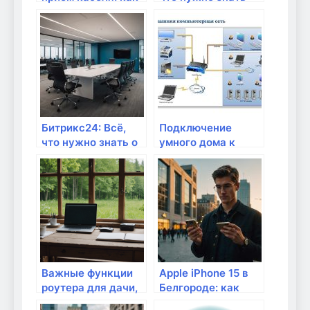
максимально
каждому
извлечь выгоду от
дизайнеру
сдачи кабеля
Битрикс24: Всё,
Подключение
что нужно знать о
умного дома к
лицензиях,
роутеру: что нужно
тарифах и
знать?
стоимости в
компании Айтекс
Важные функции
Apple iPhone 15 в
роутера для дачи,
Белгороде: как
о которых нужно
купить выгодно и