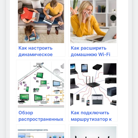
для домашней
сети?
Как настроить
Как расширить
динамическое
домашнюю Wi-Fi
обновление DNS на
сеть с помощью
роутере?
репитера?
Обзор
Как подключить
распространенных
маршрутизатор к
моделей роутеров
домашнему
интернету