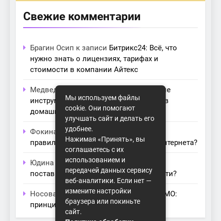
Свежие комментарии
Брагин Осип
к записи
Битрикс24: Всё, что
нужно знать о лицензиях, тарифах и
стоимости в компании Айтекс
Медведева Амалия
к записи
Основные
Мы используем файлы
инструменты для создания серверов в
cookie. Они помогают
домашних условиях
улучшать сайт и делать его
удобнее.
Фокина Нева
к записи
Как выбрать
Нажимая «Принять», вы
правильный модем для домашнего интернета?
соглашаетесь с их
использованием и
Юдина Ивона
к записи
Проблемы с
передачей данных сервису
поставщиками интернета: как их обойти?
веб-аналитики. Если нет —
измените настройки
Носова Агата
к записи
Технология MIMO:
браузера или покиньте
принципы работы и её преимущества
сайт.