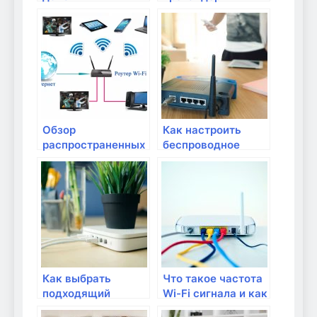
Интернет:
города Волжский
Оборудование и
настройка
Обзор
Как настроить
распространенных
беспроводное
моделей роутеров
соединение Wi-Fi в
домашней сети?
Как выбрать
Что такое частота
подходящий
Wi-Fi сигнала и как
маршрутизатор
ее настроить