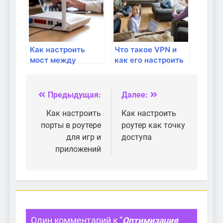
Как настроить
Что такое VPN и
мост между
как его настроить
роутерами для
на роутере?
увеличения
покрытия Wi-Fi?
Предыдущая:
Далее:
Навигация
по
Как настроить
Как настроить
порты в роутере
роутер как точку
записям
для игр и
доступа
приложений
Один комментарий к “
Оптимизация