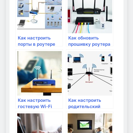
провайдера?
Как настроить
Как обновить
порты в роутере
прошивку роутера
для игр и
для улучшения его
приложений
работы?
Как настроить
Как настроить
гостевую Wi-Fi
родительский
сеть для домашних
контроль в
гостей?
домашней сети?