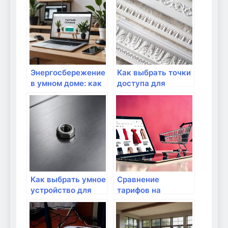
Энергосбережение
Как выбрать точки
в умном доме: как
доступа для
выбрать
больших
оборудование
площадей?
Как выбрать умное
Сравнение
устройство для
тарифов на
контроля Wi-Fi
интернет: какой
выбрать?