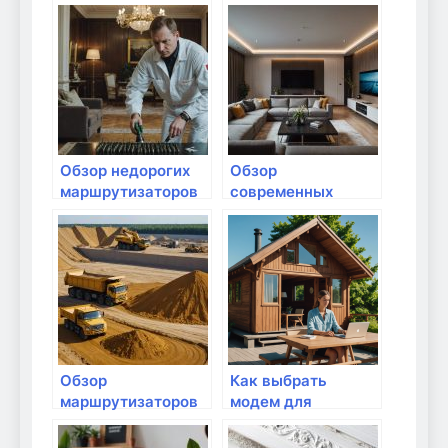
колонок: что
кондиционирования
выбрать?
для вашего дома и
офиса
Обзор недорогих
Обзор
маршрутизаторов
современных
для дачи
стандартов Wi-Fi:
что выбрать?
Обзор
Как выбрать
маршрутизаторов
модем для
с поддержкой
цифрового
OpenWrt
телевидения?