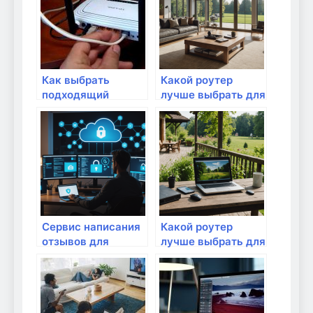
Как выбрать
Какой роутер
подходящий
лучше выбрать для
роутер для
большой дачи
домашней сети?
Сервис написания
Какой роутер
отзывов для
лучше выбрать для
Яндекс Карт:
большой дачи:
Обзор и
Полное
возможности
руководство