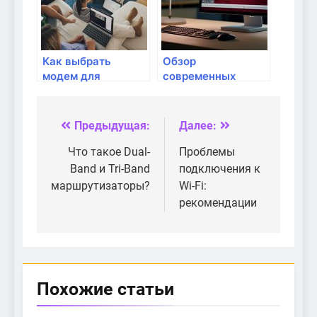
Как выбрать
Обзор
модем для
современных
использования в
маршрутизаторов
домашней сети?
с поддержкой IoT
Предыдущая:
Далее:
Навигация
по
Что такое Dual-
Проблемы
Band и Tri-Band
подключения к
записям
маршрутизаторы?
Wi-Fi:
рекомендации
Похожие статьи