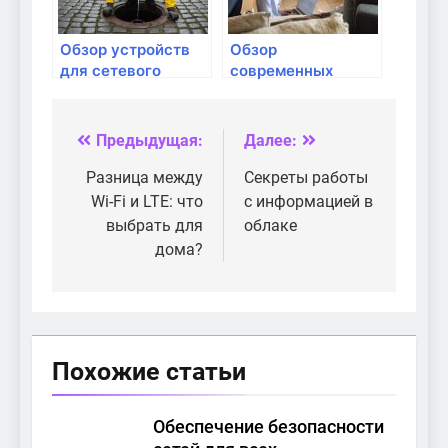
Обзор устройств
Обзор
для сетевого
современных
подключения в
технологий для
разных странах
умного дома
Предыдущая:
Далее:
Навигация
по
Разница между
Секреты работы
Wi-Fi и LTE: что
с информацией в
записям
выбрать для
облаке
дома?
Похожие статьи
Обеспечение безопасности