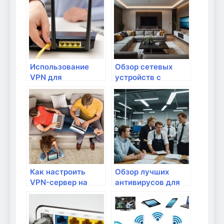
доступа к сетевым
доступа
устройствам?
Использование
Обзор сетевых
VPN для
устройств с
безопасного
поддержкой 5G
удаленного
доступа к
домашней сети
Как настроить
Обзор лучших
VPN-сервер на
антивирусов для
роутере для
защиты домашних
удаленного
маршрутизаторов
доступа?