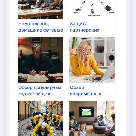
Чем полезны
Защита
домашние сетевые
партнерских
хранилища?
домашних
устройств от
кибератак
Обзор популярных
Обзор
гаджетов для
современных
Интернета
технологий для
передачи данных