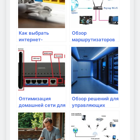
Как выбрать
Обзор
интернет-
маршрутизаторов
провайдера для
с поддержкой IoT-
удаленного
устройств
доступа?
Оптимизация
Обзор решений для
домашней сети для
управляющих
работы в условиях
устройств через
удаленного
Wi-Fi
доступа