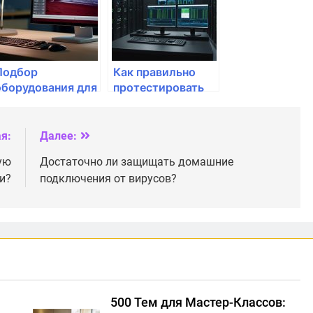
напряжения?
Подбор
Как правильно
оборудования для
протестировать
видеомагнитофона:
маршрутизатор
на что обращать
перед покупкой?
внимание?
я:
Далее:
ую
Достаточно ли защищать домашние
и?
подключения от вирусов?
500 Тем для Мастер-Классов: