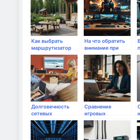
которые обратить
универсальную
внимание
безопасность?
Как выбрать
На что обратить
маршрутизатор
внимание при
для ультра-HD: на
выборе сетевых
что обратить
панелей
внимание?
Долговечность
Сравнение
сетевых
игровых
устройств: на что
роутеров: на что
обращать
обращать
внимание?
внимание?