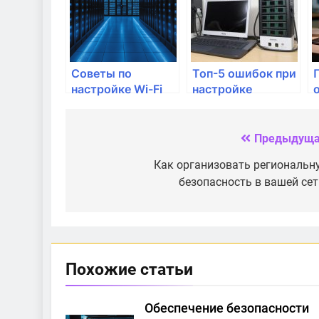
Советы по
Топ-5 ошибок при
настройке Wi-Fi
настройке
для студентов и
домашнего
школьников
интернета
Предыдуща
Навигация
по
Как организовать региональн
безопасность в вашей сет
записям
Похожие статьи
Обеспечение безопасности