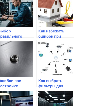
выборе роутера
Выбор
Как избежать
правильного
ошибок при
провайдера: на
настройке
что обратить
домашнего
внимание
интернета?
Ошибки при
Как выбрать
настройке
фильтры для
домашней сети:
защиты сетевых
что стоит
устройств от
избегать?
скачков