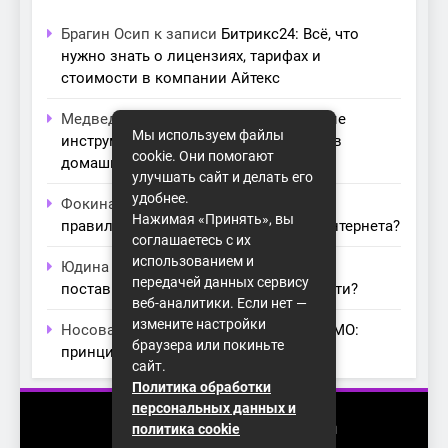
Брагин Осип
к записи
Битрикс24: Всё, что
нужно знать о лицензиях, тарифах и
стоимости в компании Айтекс
Медведева Амалия
к записи
Основные
Мы используем файлы
инструменты для создания серверов в
cookie. Они помогают
домашних условиях
улучшать сайт и делать его
удобнее.
Фокина Нева
к записи
Как выбрать
Нажимая «Принять», вы
правильный модем для домашнего интернета?
соглашаетесь с их
использованием и
Юдина Ивона
к записи
Проблемы с
передачей данных сервису
поставщиками интернета: как их обойти?
веб-аналитики. Если нет —
измените настройки
Носова Агата
к записи
Технология MIMO:
браузера или покиньте
принципы работы и её преимущества
сайт.
Политика обработки
персональных данных и
2026 (с) https://homenet-spb.ru
политика cookie