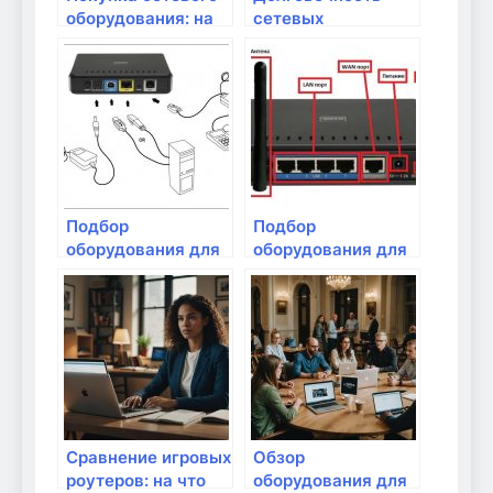
оборудования: на
сетевых
что обращать
устройств: на что
внимание
обращать
внимание?
Подбор
Подбор
оборудования для
оборудования для
видеозвонков
видеонаблюдения
через интернет
через интернет
Сравнение игровых
Обзор
роутеров: на что
оборудования для