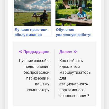
Лучшие практики
Обучение
обслуживания
удаленную работу:
оборудования для
необходимо ли
Wi-Fi
обновление
оборудования?
Предыдущая:
Далее:
Навигация
по
Лучшие способы
Как выбрать
подключения
идеальные
записям
беспроводной
маршрутизаторы
периферии к
для
вашему
стационарного/
компьютеру
портативного
использования?