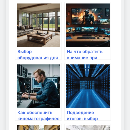
обращать
организации
внимание?
видеоконференций
Выбор
На что обратить
оборудования для
внимание при
видеонаблюдения
выборе сетевых
в доме
панелей
Как обеспечить
Подведение
кинематографическое
итогов: выбор
качество видео в
лучшего