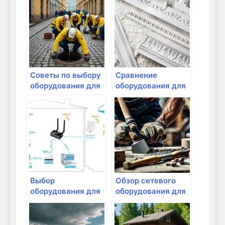
стриминге?
оборудования для
дома
Советы по выбору
Сравнение
оборудования для
оборудования для
частных сетей
умного дома: что
важно?
Выбор
Обзор сетевого
оборудования для
оборудования для
потокового видео:
медиацентров
что важно
учитывать?