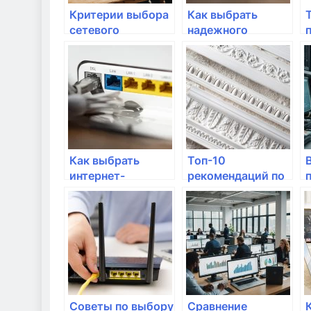
Критерии выбора
Как выбрать
сетевого
надежного
оборудования для
провайдера
компании
интернета?
Как выбрать
Топ-10
интернет-
рекомендаций по
провайдера для
настройке
удаленного
домашнего
доступа?
интернета
Советы по выбору
Сравнение