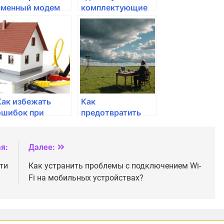
сменный модем
комплектующие
для домашнего
для домашнего
интернета?
интернета?
Как избежать
Как
ошибок при
предотвратить
настройке
отключение
домашнего
интернета в
интернета?
важные моменты
я:
Далее:
ти
Как устранить проблемы с подключением Wi-
Fi на мобильных устройствах?