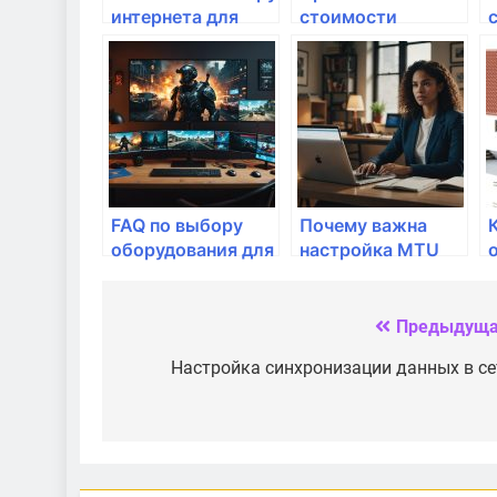
интернета для
стоимости
частного дома
подключения
интернета от
разных
провайдеров
FAQ по выбору
Почему важна
оборудования для
настройка MTU
домашнего
для домашнего
интернета
интернета?
Предыдуща
Навигация
по
Настройка синхронизации данных в се
записям