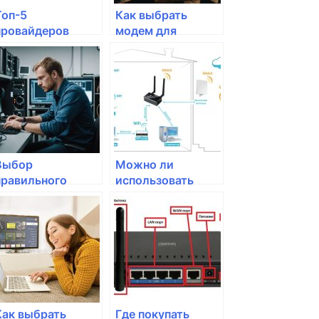
Топ-5
Как выбрать
провайдеров
модем для
интернета: как
домашнего
выбрать лучшего
интернета
Выбор
Можно ли
правильного
использовать
провайдера: на
роутер без
что обратить
провайдера
внимание
интернета?
Как выбрать
Где покупать