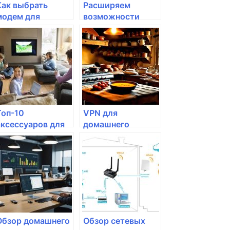
Как выбрать
Расширяем
модем для
возможности
домашнего
домашнего
интернета
интернета с
помощью Wi-Fi
Топ-10
VPN для
аксессуаров для
домашнего
домашнего
интернета: зачем
интернета
он нужен?
Обзор домашнего
Обзор сетевых