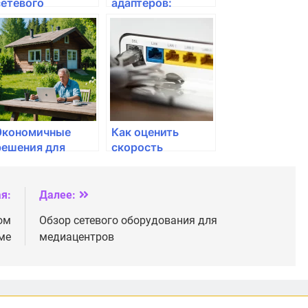
сетевого
адаптеров:
оборудования для
внутренние и
геймеров
внешние варианты
Экономичные
Как оценить
решения для
скорость
стабильного
интернета:
интернета на даче
устройства и
методы
я:
Далее:
ом
Обзор сетевого оборудования для
ме
медиацентров