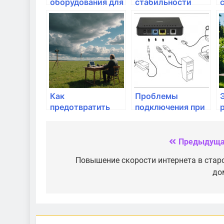
оборудования для
стабильности
домашнего
интернета:
интернета
практические
рекомендации
Как
Проблемы
предотвратить
подключения при
отключение
дешевых
интернета в
адаптерах: что
важные моменты
знать?
Предыдуща
Навигация
по
Повышение скорости интернета в стар
до
записям