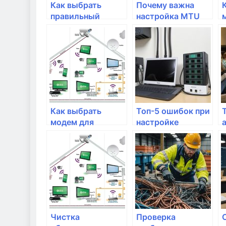
Как выбрать
Почему важна
правильный
настройка MTU
модем для
для домашнего
домашнего
интернета?
интернета?
Как выбрать
Топ-5 ошибок при
модем для
настройке
домашнего
домашнего
интернета
интернета
Чистка
Проверка