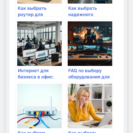
Как выбрать
Как выбрать
роутер для
надежного
квартиры?
поставщика
промышленного
оборудования:
советы и
рекомендации
Интернет для
FAQ по выбору
бизнеса в офис:
оборудования для
надежные
домашнего
решения от
интернета
провайдера
Комфорт XXI век в
Керчи
Как выбрать
Как выбрать