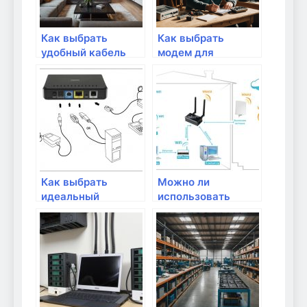
Как выбрать
Как выбрать
удобный кабель
модем для
для подключения
интернета
интернета?
Как выбрать
Можно ли
идеальный
использовать
маршрутизатор
роутер без
для интернета
провайдера
вещей?
интернета?