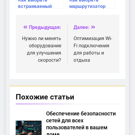
встраиваемый
маршрутизатор
маршрутизатор
для квартир с
для квартиры?
высокой
проходимостью?
Предыдущая:
Далее:
Навигация
по
Нужно ли менять
Оптимизация Wi-
оборудование
Fi подключения
записям
для улучшения
для работы и
скорости?
отдыха
Похожие статьи
Обеспечение безопасности
сетей для всех
пользователей в вашем
доме