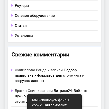
Роутеры
Сетевое оборудование
Статьи
Установка
Свежие комментарии
Филиппова Ванда
к записи
Подбор
правильных форматов для стриминга и
загрузок данных
Брагин Осип
к записи
Битрикс24: Всё, что
нужно знать о лицензиях, тарифах и
Мы используем файлы
стоимости в компании Айтекс
cookie. Они помогают