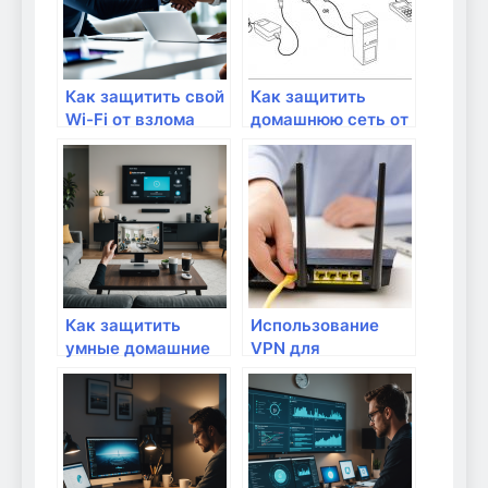
гид для
безопасного дома
Как защитить свой
Как защитить
Wi-Fi от взлома
домашнюю сеть от
взлома
Как защитить
Использование
умные домашние
VPN для
устройства от
безопасного
киберугроз:
удаленного
практическое
доступа к
руководство
домашней сети