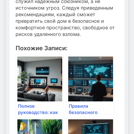
служил надежным союзником, а не
источником угроз. Следуя приведенным
рекомендациям, каждый сможет
превратить свой дом в безопасное и
комфортное пространство, свободное от
рисков удаленного взлома.
Похожие Записи:
Полное
Правила
руководство: как
безопасного
защитить личные
использования IoT
данные при
устройств в доме:
взаимодействии с
защита умного