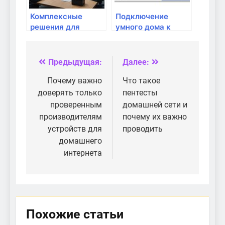
Комплексные
Подключение
решения для
умного дома к
умного дома: что
роутеру: что нужно
выбрать?
знать?
Предыдущая:
Далее:
Навигация
по
Почему важно
Что такое
доверять только
пентесты
записям
проверенным
домашней сети и
производителям
почему их важно
устройств для
проводить
домашнего
интернета
Похожие статьи