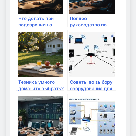
Что делать при
Полное
подозрении на
руководство по
взлом домашней
организации
сети: пошаговая
безопасного
инструкция для
удаленного
безопасного
управления
интернета
домашней сетью
Техника умного
Советы по выбору
дома: что выбрать?
оборудования для
умного дома