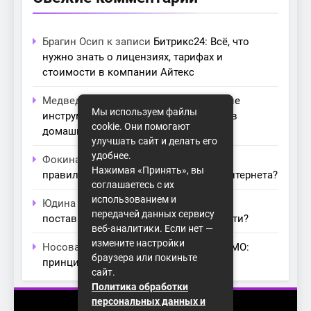
Брагин Осип
к записи
Битрикс24: Всё, что
нужно знать о лицензиях, тарифах и
стоимости в компании Айтекс
Медведева Амалия
к записи
Основные
Мы используем файлы
инструменты для создания серверов в
cookie. Они помогают
домашних условиях
улучшать сайт и делать его
удобнее.
Фокина Нева
к записи
Как выбрать
Нажимая «Принять», вы
правильный модем для домашнего интернета?
соглашаетесь с их
использованием и
Юдина Ивона
к записи
Проблемы с
передачей данных сервису
поставщиками интернета: как их обойти?
веб-аналитики. Если нет —
измените настройки
Носова Агата
к записи
Технология MIMO:
браузера или покиньте
принципы работы и её преимущества
сайт.
Политика обработки
персональных данных и