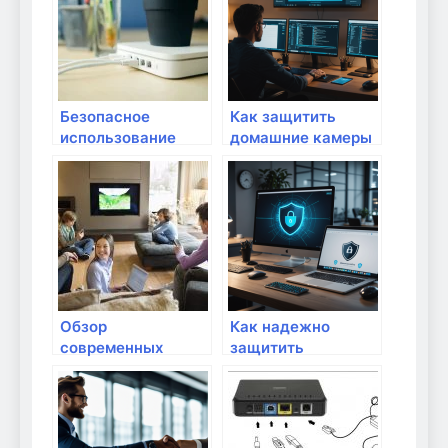
приложениями
дома
умного дома
Безопасное
Как защитить
использование
домашние камеры
смарт-устройств и
видеонаблюдения
умного дома
от взлома:
практические
советы и
рекомендации
Обзор
Как надежно
современных
защитить
технологий для
домашние
умного дома
компьютеры и
смартфоны от
кибератак: полный