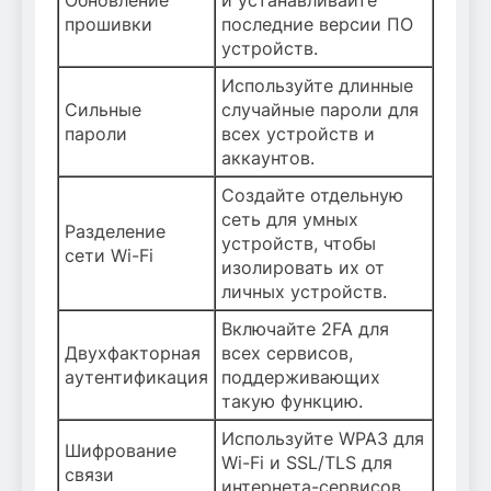
Обновление
и устанавливайте
прошивки
последние версии ПО
устройств.
Используйте длинные
Сильные
случайные пароли для
пароли
всех устройств и
аккаунтов.
Создайте отдельную
сеть для умных
Разделение
устройств, чтобы
сети Wi-Fi
изолировать их от
личных устройств.
Включайте 2FA для
Двухфакторная
всех сервисов,
аутентификация
поддерживающих
такую функцию.
Используйте WPA3 для
Шифрование
Wi-Fi и SSL/TLS для
связи
интернета-сервисов.