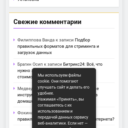
Свежие комментарии
Филиппова Ванда
к записи
Подбор
правильных форматов для стриминга и
загрузок данных
Брагин Осип
к записи
Битрикс24: Всё, что
нужно знать о лицензиях, тарифах и
Мы используем файлы
стоимости в компании Айтекс
cookie. Они помогают
улучшать сайт и делать его
Медведева Амалия
к записи
Основные
удобнее.
инструменты для создания серверов в
Нажимая «Принять», вы
домашних условиях
соглашаетесь с их
использованием и
Фокина Нева
к записи
Как выбрать
передачей данных сервису
правильный модем для домашнего интернета?
веб-аналитики. Если нет —