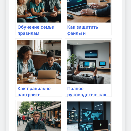
Обучение семьи
Как защитить
правилам
файлы и
безопасного
документы с
серфинга в
помощью
интернете: как
шифрования дома:
защитить своих
надежные методы
близких онлайн
хранения
информации
Как правильно
Полное
настроить
руководство: как
родительский
защитить личные
контроль в сети:
данные при
пошаговое
взаимодействии с
руководство для
приложениями
безопасного
умного дома