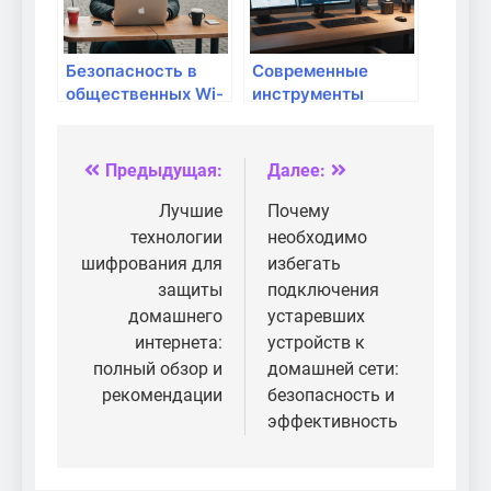
интернета дома
Безопасность в
Современные
общественных Wi-
инструменты
Fi: как защитить
защиты сети для
свои данные дома
домашнего
и в пути
использования:
Предыдущая:
Далее:
Навигация
полный обзор
по
Лучшие
Почему
технологии
необходимо
записям
шифрования для
избегать
защиты
подключения
домашнего
устаревших
интернета:
устройств к
полный обзор и
домашней сети:
рекомендации
безопасность и
эффективность