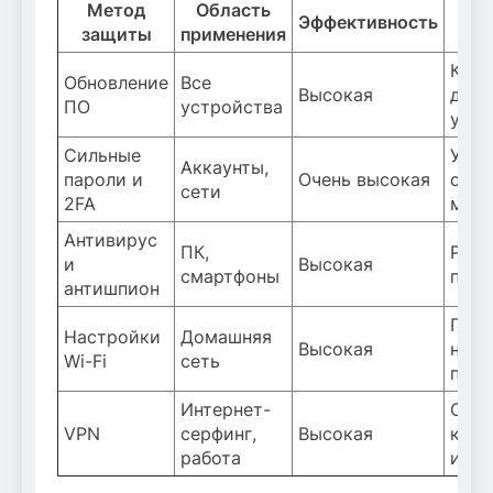
Метод
Область
До
Эффективность
защиты
применения
Крит
Обновление
Все
Высокая
для 
ПО
устройства
уязв
Сильные
Утеч
Аккаунты,
пароли и
Очень высокая
стан
сети
2FA
мало
Антивирус
ПК,
Регу
и
Высокая
смартфоны
пров
антишпион
Перв
Настройки
Домашняя
Высокая
наст
Wi-Fi
сеть
подк
Интернет-
Обес
VPN
серфинг,
Высокая
конф
работа
и ши