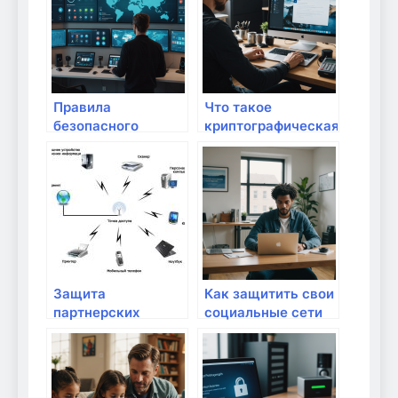
полный гид для
безопасного
безопасного
интернет-
интернета
пространства
Правила
Что такое
безопасного
криптографическая
использования IoT
защита и как ее
устройств в доме:
применять дома:
защита умного
простое
дома
руководство для
безопасного
интернета
Защита
Как защитить свои
партнерских
социальные сети
домашних
от неправомерного
устройств от
доступа: полный
кибератак
гид