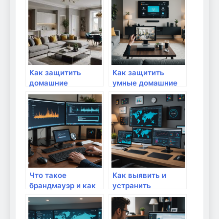
киберпреступников:
от взлома:
полный гид для
практические
безопасного дома
советы и
рекомендации
Как защитить
Как защитить
домашние
умные домашние
устройства от
устройства от
вирусов?
киберугроз:
практическое
руководство
Что такое
Как выявить и
брандмауэр и как
устранить
правильно его
уязвимости в
настроить в
домашней сети:
домашней сети:
полный гид для