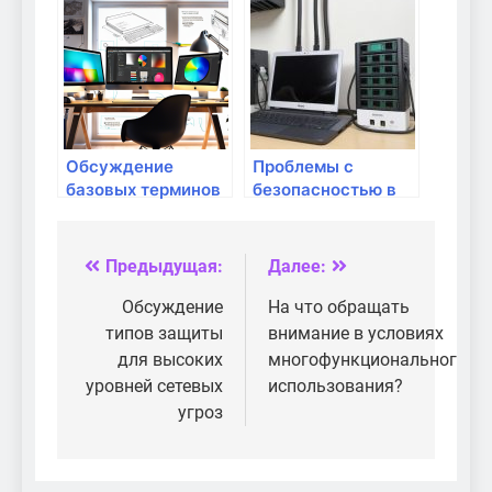
основной
Обсуждение
Проблемы с
базовых терминов
безопасностью в
во внутренней
беспроводных
сети: что важно
сетях
знать?
Предыдущая:
Далее:
Навигация
по
Обсуждение
На что обращать
типов защиты
внимание в условиях
записям
для высоких
многофункционального
уровней сетевых
использования?
угроз