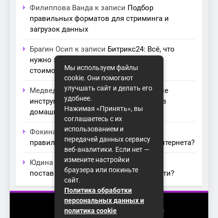
Филиппова Ванда
к записи
Подбор
правильных форматов для стриминга и
загрузок данных
Брагин Осип
к записи
Битрикс24: Всё, что
нужно знать о лицензиях, тарифах и
Мы используем файлы
стоимости в компании Айтекс
cookie. Они помогают
улучшать сайт и делать его
Медведева Амалия
к записи
Основные
удобнее.
инструменты для создания серверов в
Нажимая «Принять», вы
домашних условиях
соглашаетесь с их
использованием и
Фокина Нева
к записи
Как выбрать
передачей данных сервису
правильный модем для домашнего интернета?
веб-аналитики. Если нет —
измените настройки
Юдина Ивона
к записи
Проблемы с
браузера или покиньте
поставщиками интернета: как их обойти?
сайт.
Политика обработки
персональных данных и
2026 (с) https://homenet-spb.ru
политика cookie