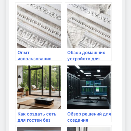
настройки для
недоступности
детей?
интернета
Опыт
Обзор домашних
использования
устройств для
общественного Wi-
удаленного
Fi: что нужно
доступа
знать?
Как создать сеть
Обзор решений для
для гостей без
создания
доступа к
безопасной сети