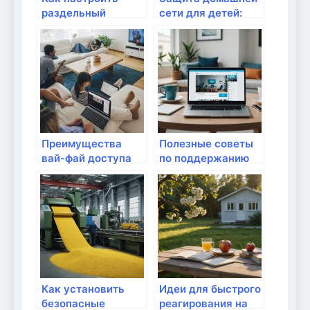
раздельный
сети для детей:
доступ к Wi-Fi для
фильтры и
детей и взрослых
контроль
Преимущества
Полезные советы
вай-фай доступа
по поддержанию
для работы с
сетевой
документами
стабильности
Как установить
Идеи для быстрого
безопасные
реагирования на