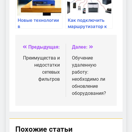
Новые технологии
Как подключить
в
маршрутизатор к
маршрутизаторах:
домашнему
чего ждать в
интернету
будущем?
провайдера?
Предыдущая:
Далее:
Навигация
по
Преимущества и
Обучение
недостатки
удаленную
записям
сетевых
работу:
фильтров
необходимо ли
обновление
оборудования?
Похожие статьи