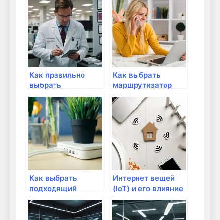
для потокового
устройств?
видео
Как правильно
Как выбрать
выбрать
маршрутизатор
маршрутизатор
для квартир с
для большого
высокой
дома?
проходимостью?
Как выбрать
Интернет вещей
подходящий
(IoT) и его влияние
маршрутизатор
на сетевое
для домашней
оборудование
сети?