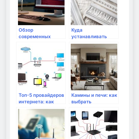
Обзор
Куда
современных
устанавливать
маршрутизаторов
маршрутизатор
с поддержкой IoT
для лучшего Wi-Fi
сигнала?
Топ-5 провайдеров
Камины и печи: как
интернета: как
выбрать
выбрать лучшего
идеальный
вариант для
вашего дома