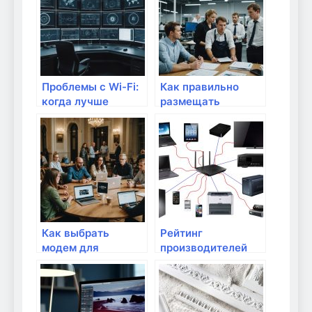
Проблемы с Wi-Fi:
Как правильно
когда лучше
размещать
заменить
маршрутизатор в
маршрутизатор?
доме?
Как выбрать
Рейтинг
модем для
производителей
домашнего
маршрутизаторов:
интернета
что выбрать?