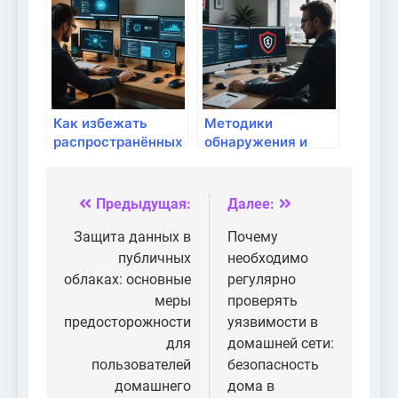
избегать?
Как избежать
Методики
распространённых
обнаружения и
ошибок при
предотвращения
настройке
фишинговых атак в
домашней сети:
сети: как защитить
Предыдущая:
Далее:
Навигация
полный гид для
домашний
успешного
интернет
по
Защита данных в
Почему
подключения
публичных
необходимо
записям
облаках: основные
регулярно
меры
проверять
предосторожности
уязвимости в
для
домашней сети:
пользователей
безопасность
домашнего
дома в