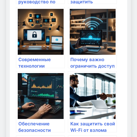
руководство по
защитить
настройке роутера
домашний
для повышения
интернет от
безопасности
ботнет-атак:
домашней сети
пошаговое
руководство
Современные
Почему важно
технологии
ограничить доступ
шифрования: как
сторонних
защитить
устройств к
домашний
вашему Wi-Fi:
интернет от угроз
защищайте
домашний
интернет от угроз
Обеспечение
Как защитить свой
безопасности
Wi-Fi от взлома
сетей для всех