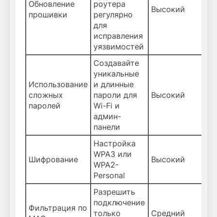
Обновление
роутера
Высокий
прошивки
регулярно
для
исправления
уязвимостей
Создавайте
уникальные
Использование
и длинные
сложных
пароли для
Высокий
паролей
Wi-Fi и
админ-
панели
Настройка
WPA3 или
Шифрование
Высокий
WPA2-
Personal
Разрешить
подключение
Фильтрация по
только
Средний