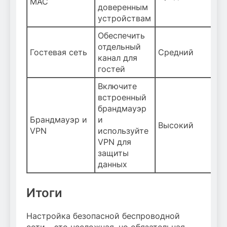
MAC
доверенным
устройствам
Обеспечить
отдельный
Гостевая сеть
Средний
канал для
гостей
Включите
встроенный
брандмауэр
Брандмауэр и
и
Высокий
VPN
используйте
VPN для
защиты
данных
Итоги
Настройка безопасной беспроводной