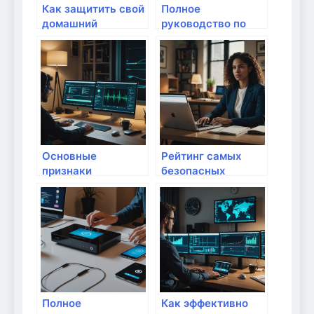
Как защитить свой
Полное
домашний
руководство по
интернет от
безопасной
внешних угроз?
настройке
интернета для
удаленной работы:
защити свои
данные и
устройство
Основные
Рейтинг самых
признаки
безопасных
потенциальной
маршрутизаторов
угрозы в домашней
2023 года
сети: как защитить
свой интернет-дом
Полное
Как эффективно