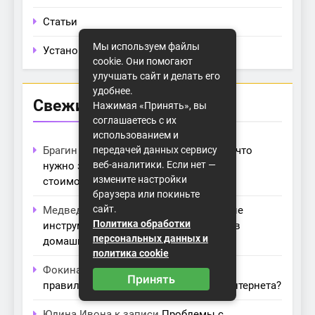
Статьи
Мы используем файлы
Установка
cookie. Они помогают
улучшать сайт и делать его
удобнее.
Свежие комментарии
Нажимая «Принять», вы
соглашаетесь с их
использованием и
передачей данных сервису
Брагин Осип
к записи
Битрикс24: Всё, что
веб-аналитики. Если нет —
нужно знать о лицензиях, тарифах и
измените настройки
стоимости в компании Айтекс
браузера или покиньте
сайт.
Медведева Амалия
к записи
Основные
Политика обработки
инструменты для создания серверов в
персональных данных и
домашних условиях
политика cookie
Фокина Нева
к записи
Как выбрать
Принять
правильный модем для домашнего интернета?
Юдина Ивона
к записи
Проблемы с