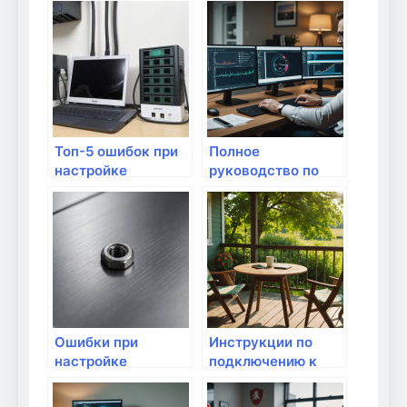
пользователей в
вашем доме
Топ-5 ошибок при
Полное
настройке
руководство по
домашнего
настройке
интернета
брандмауэра для
защиты домашних
устройств: шаг за
шагом
Ошибки при
Инструкции по
настройке
подключению к
домашней сети:
зоновому Wi-Fi
что стоит