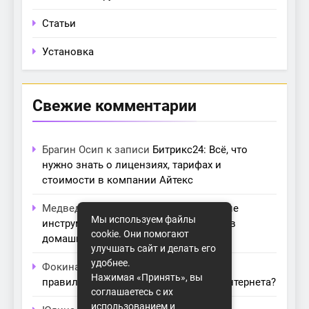
Статьи
Установка
Свежие комментарии
Брагин Осип
к записи
Битрикс24: Всё, что
нужно знать о лицензиях, тарифах и
стоимости в компании Айтекс
Медведева Амалия
к записи
Основные
Мы используем файлы
инструменты для создания серверов в
cookie. Они помогают
домашних условиях
улучшать сайт и делать его
удобнее.
Фокина Нева
к записи
Как выбрать
Нажимая «Принять», вы
правильный модем для домашнего интернета?
соглашаетесь с их
использованием и