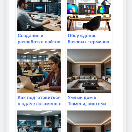
обеспечить
бесперебойную
работу бизнеса
Создание и
Обсуждение
разработка сайтов
базовых терминов
под ключ от веб-
во внутренней
студии Halikov
сети: что важно
Studio: качество и
знать?
инновации с 2009
года
Как подготовиться
Умный дом в
к сдаче экзаменов:
Тюмени, система
полный
автоматизации
путеводитель от
дома — ТЦСТ
ТебеЗачет.ru