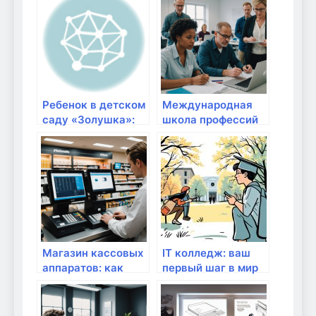
какие предлагают
провайдеры?
Ребенок в детском
Международная
саду «Золушка»:
школа профессий
особенности
МШП: Курсы для
обучения и
взрослых в Санкт-
развития малышей
Петербурге,
которые
открывают новые
горизонты
Магазин кассовых
IT колледж: ваш
аппаратов: как
первый шаг в мир
выбрать
технологий и
надежного
больших
поставщика и
возможностей