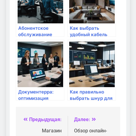
Абонентское
Как выбрать
обслуживание
удобный кабель
компьютеров
для подключения
организаций в
интернета?
Москве: какие
преимущества и
цены услуг от
Инновационных
Информационных
Систем
Документерра:
Как правильно
оптимизация
выбрать шнур для
создания
подключения
корпоративных баз
интернета
знаний
Предыдущая:
Далее:
Навигация
по
Магазин
Обзор онлайн-