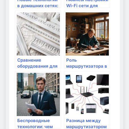
в домашних сетях:
Wi-Fi сети для
что стоит знать?
умного дома
Сравнение
Роль
оборудования для
маршрутизатора в
умного дома: что
умном доме:
важно?
основные функции
Беспроводные
Разница между
технологии: чем
маршрутизатором