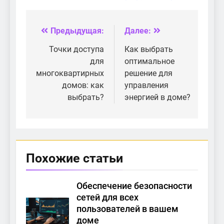
они отличаются?
и модемом
Предыдущая:
Далее:
Навигация
по
Точки доступа
Как выбрать
для
оптимальное
записям
многоквартирных
решение для
домов: как
управления
выбрать?
энергией в доме?
Похожие статьи
Обеспечение безопасности
сетей для всех
пользователей в вашем
доме