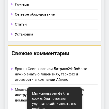
Роутеры
Сетевое оборудование
Статьи
Установка
Свежие комментарии
Брагин Осип
к записи
Битрикс24: Всё, что
нужно знать о лицензиях, тарифах и
стоимости в компании Айтекс
Медведева Амалия
к записи
Основные
Мы используем файлы
инструменты для создания серверов в
cookie. Они помогают
домашних условиях
улучшать сайт и делать его
удобнее.