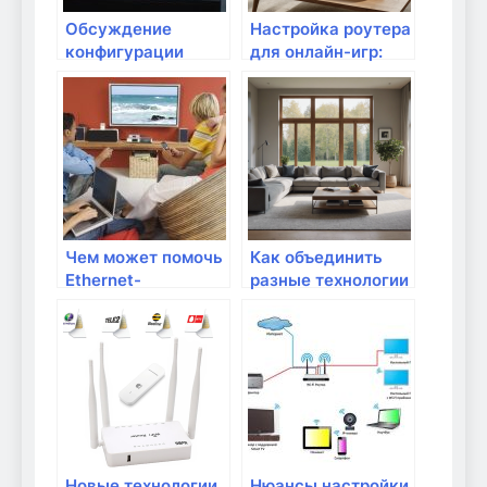
Обсуждение
Настройка роутера
конфигурации
для онлайн-игр:
домашней сетевой
что важно знать?
инфраструктуры
Чем может помочь
Как объединить
Ethernet-
разные технологии
коммутатор?
в одной сети?
Новые технологии
Нюансы настройки