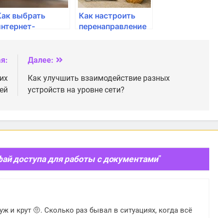
Как выбрать
Как настроить
интернет-
перенаправление
провайдера для
портов для
удаленного
удаленного
доступа?
доступа к
я:
Далее:
сетевым
их
Как улучшить взаимодействие разных
устройствам?
ей
устройств на уровне сети?
ай доступа для работы с документами
”
уж и крут 🤨. Сколько раз бывал в ситуациях, когда всё