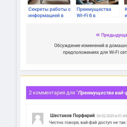
Секреты работы с
Преимущества
информацией в
Wi-Fi 6 в
облаке
сравнении с Wi-Fi
5
Предыдуща
Навигация
по
Обсуждение изменений в домашн
предположениях для Wi-Fi сет
записям
2 комментария для “
Преимущества вай-ф
Шестаков Порфирий
:
06.02.2025 в 01:44
Честно говоря, вай-фай доступ не так 