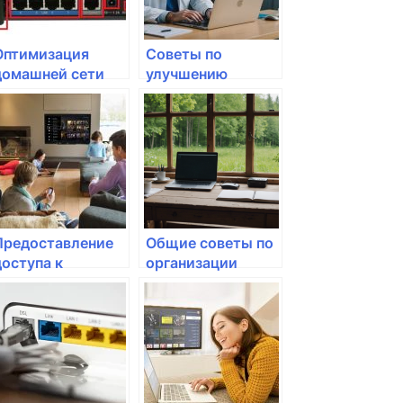
Оптимизация
Советы по
домашней сети
улучшению
для работы в
работы в
условиях
интернете для
удаленного
геймеров
доступа
Предоставление
Общие советы по
доступа к
организации
интернету без
работы офиса на
пароля: стоит ли?
дому