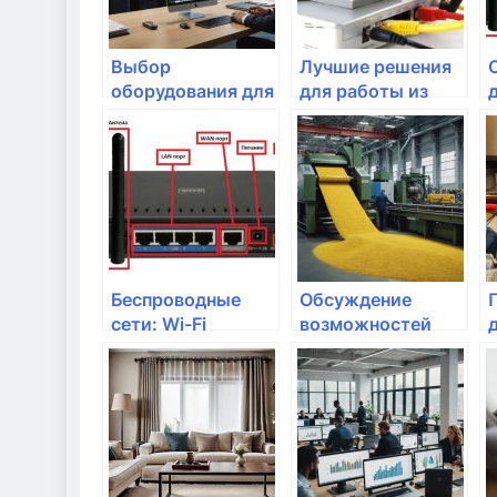
Выбор
Лучшие решения
оборудования для
для работы из
удаленной работы
дома
Беспроводные
Обсуждение
сети: Wi-Fi
возможностей
стандарты и их
доступа к
преимущества
облачным
сервисам