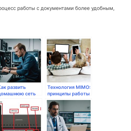
роцесс работы с документами более удобным,
Как развить
Технология MIMO:
домашнюю сеть
принципы работы
для онлайн-
и её
работы?
преимущества