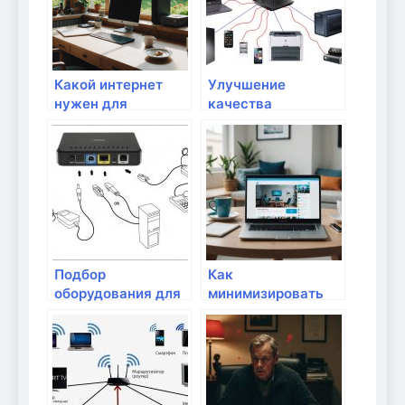
Какой интернет
Улучшение
нужен для
качества
стриминга онлайн?
видеозвонков в
Скайпе или Zoom
Подбор
Как
оборудования для
минимизировать
видеозвонков
задержку в
через интернет
интернет-
соединении?