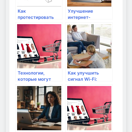
Как
Улучшение
протестировать
интернет-
соединение на
соединения для
уровне качества?
учебы: советы и
рекомендации
Технологии,
Как улучшить
которые могут
сигнал Wi-Fi:
улучшить качество
советы и трюки
вашего интернета