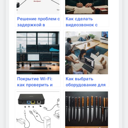
Решение проблем с
Как сделать
задержкой в
видеозвонок с
интернет-
высоким
соединении
качеством?
Покрытие Wi-Fi:
Как выбрать
как проверить и
оборудование для
улучшить?
потоковой
передачи видео