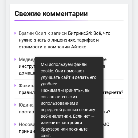
Свежие комментарии
Брагин Осип
к записи
Битрикс24: Всё, что
нужно знать о лицензиях, тарифах и
стоимости в компании Айтекс
Медведева Амалия
к записи
Основные
Мы используем файлы
инструменты для создания серверов в
cookie. Они помогают
домашних условиях
улучшать сайт и делать его
удобнее.
Фокина Нева
к записи
Как выбрать
Нажимая «Принять», вы
правильный модем для домашнего интернета?
соглашаетесь с их
использованием и
Юдина Ивона
к записи
Проблемы с
передачей данных сервису
поставщиками интернета: как их обойти?
веб-аналитики. Если нет —
измените настройки
Носова Агата
к записи
Технология MIMO:
браузера или покиньте
принципы работы и её преимущества
сайт.