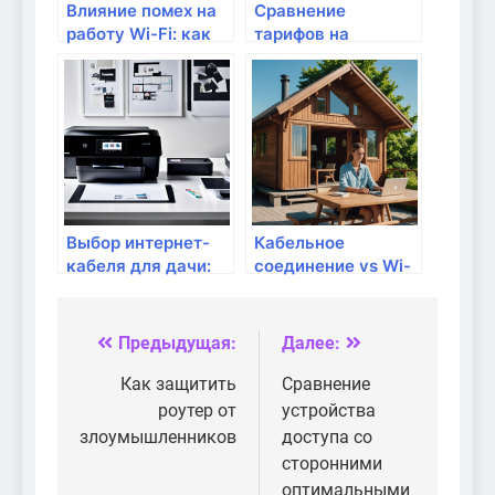
Влияние помех на
Сравнение
работу Wi-Fi: как
тарифов на
улучшить
интернет: какой
стабильность
выбрать?
соединения
Выбор интернет-
Кабельное
кабеля для дачи:
соединение vs Wi-
что нужно знать?
Fi: что лучше для
дома?
Предыдущая:
Далее:
Навигация
по
Как защитить
Сравнение
роутер от
устройства
записям
злоумышленников
доступа со
сторонними
оптимальными