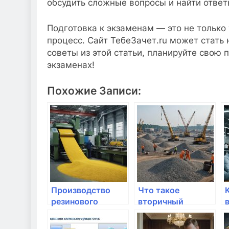
обсудить сложные вопросы и найти отве
Подготовка к экзаменам — это не только
процесс. Сайт ТебеЗачет.ru может стат
советы из этой статьи, планируйте свою 
экзаменах!
Похожие Записи:
Производство
Что такое
резинового
вторичный
покрытия для
щебень и его
детских и
преимущества