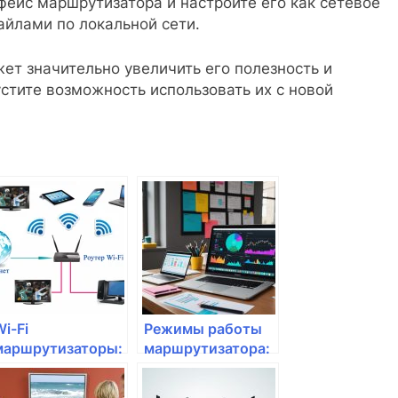
фейс маршрутизатора и настройте его как сетевое
айлами по локальной сети.
т значительно увеличить его полезность и
устите возможность использовать их с новой
i-Fi
Режимы работы
маршрутизаторы:
маршрутизатора:
скорость или
что выбрать?
безопасность?