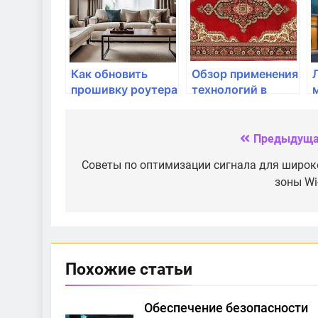
Как обновить
Обзор применения
прошивку роутера
технологий в
и зачем это нужно
отдаленных
местах
Предыдуща
Навигация
по
Советы по оптимизации сигнала для широк
зоны Wi
записям
Похожие статьи
Обеспечение безопасности