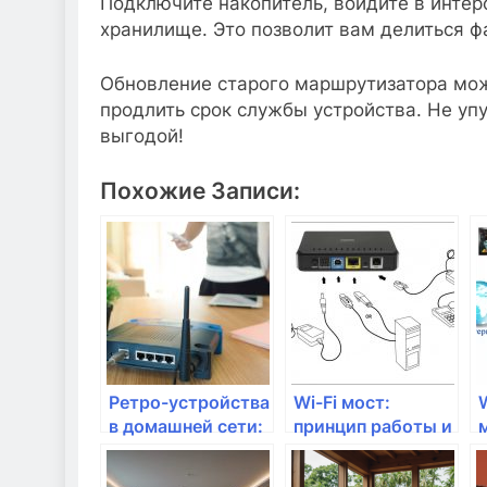
Подключите накопитель, войдите в интер
хранилище. Это позволит вам делиться ф
Обновление старого маршрутизатора може
продлить срок службы устройства. Не уп
выгодой!
Похожие Записи:
Ретро-устройства
Wi-Fi мост:
W
в домашней сети:
принцип работы и
сохранить ли
сферы
старый
применения