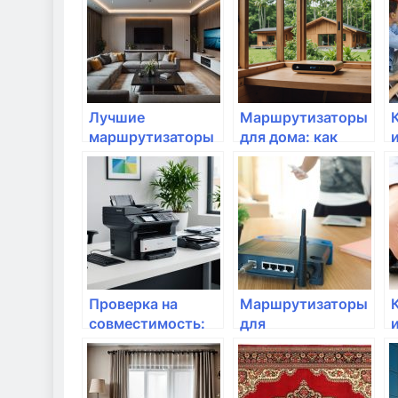
маршрутизатор?
Лучшие
Маршрутизаторы
маршрутизаторы
для дома: как
для 4K стриминга
выбрать лучший
Проверка на
Маршрутизаторы
совместимость:
для
Какие
общественных
маршрутизаторы
мест: что
работают с чем?
выбрать?