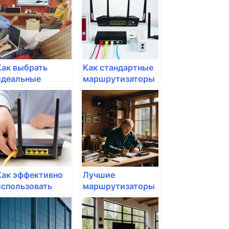
Как выбрать
Как стандартные
идеальные
маршрутизаторы
маршрутизаторы
могут улучшить
для
ваш интернет в
стационарного/
квартире?
портативного
использования?
Как эффективно
Лучшие
использовать
маршрутизаторы
сетевые
для коротких
хранилища?
поездок