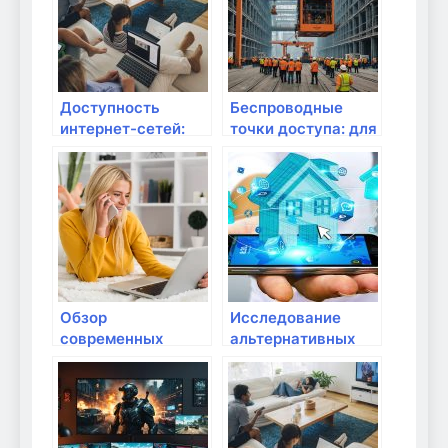
Доступность
Беспроводные
интернет-сетей:
точки доступа: для
все о военных
чего они нужны?
целевых
устройствах
Обзор
Исследование
современных
альтернативных
технологий для
способов доступа
передачи данных
к интернету