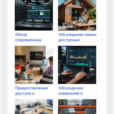
оборудования
сервисам
Обзор
Обсуждение новых
современных
доступных
технологий
технологий для
использования Wi-
упрощения
Fi для сетей друг в
использования
друга
Предоставление
Обсуждение
доступа к
изменений в
интернету без
домашних
пароля: стоит ли?
предположениях
для Wi-Fi сетей