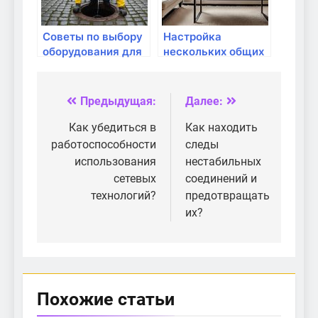
Советы по выбору
Настройка
оборудования для
нескольких общих
частных сетей
сетей
Предыдущая:
Далее:
Навигация
по
Как убедиться в
Как находить
работоспособности
следы
записям
использования
нестабильных
сетевых
соединений и
технологий?
предотвращать
их?
Похожие статьи