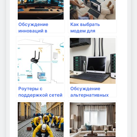
Обсуждение
Как выбрать
инноваций в
модем для
домашних сетях
использования в
домашней сети?
Роутеры с
Обсуждение
поддержкой сетей
альтернативных
нового поколения:
подключений к
что это такое?
интернету в зоне
власти