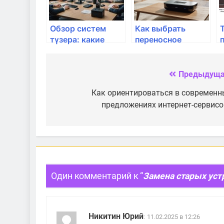
Обзор систем
Как выбрать
түзера: какие
переносное
выбрать?
устройство для
интернета?
Предыдуща
Навигация
по
Как ориентироваться в современн
предложениях интернет-сервисо
записям
Один комментарий к “
Замена старых уст
Никитин Юрий
:
11.02.2025 в 12:26