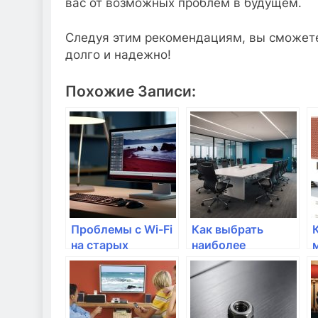
вас от возможных проблем в будущем.
Следуя этим рекомендациям, вы сможете
долго и надежно!
Похожие Записи:
Проблемы с Wi-Fi
Как выбрать
на старых
наиболее
устройствах: что
эффективные
делать?
устройства для
интернета?