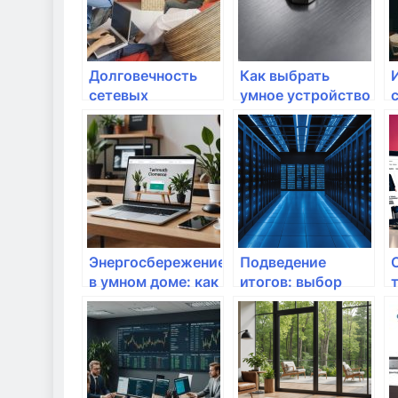
Долговечность
Как выбрать
сетевых
умное устройство
устройств: на что
для контроля Wi-
обращать
Fi
внимание?
Энергосбережение
Подведение
в умном доме: как
итогов: выбор
выбрать
лучшего
оборудование
оборудования для
дома