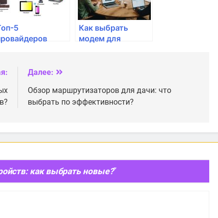
Топ-5
Как выбрать
провайдеров
модем для
интернета: как
домашнего
выбрать лучшего
интернета
я:
Далее:
ых
Обзор маршрутизаторов для дачи: что
в?
выбрать по эффективности?
ройств: как выбрать новые?
”