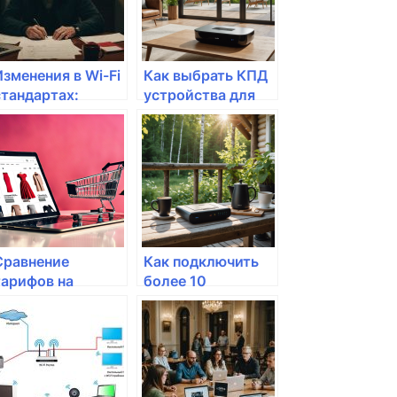
Изменения в Wi-Fi
Как выбрать КПД
стандартах:
устройства для
новые
работы с Wi-Fi-
возможности
протоколом
Сравнение
Как подключить
тарифов на
более 10
интернет: какой
устройств к
выбрать?
домашней сети?