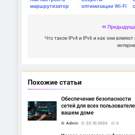
маршрутизатор
оптимизации Wi-Fi
для безопасности
сети для геймеров
домашней сети
Предыдуща
Навигация
по
Что такое IPv4 и IPv6 и как они влияют
интерне
записям
Похожие статьи
Обеспечение безопасности
сетей для всех пользователе
вашем доме
Admin
23.10.2024
0