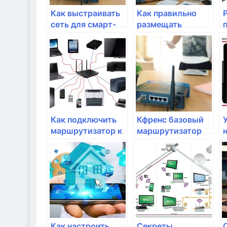
Как выстраивать
Как правильно
сеть для смарт-
размещать
экосистемы?
маршрутизатор в
доме?
Как подключить
Кфренс базовый
маршрутизатор к
маршрутизатор
домашнему
для офисной сети
интернету
провайдера?
Как настроить
Секреты