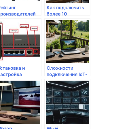
Рейтинг
Как подключить
производителей
более 10
маршрутизаторов:
устройств к
что выбрать?
домашней сети?
Установка и
Сложности
настройка
подключения IoT-
маршрутизатора:
устройств к
пошаговое
маршрутизатору
руководство
Обзор
Wi-Fi