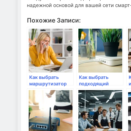
надежной основой для вашей сети смарт
Похожие Записи:
Как выбрать
Как выбрать
маршрутизатор
подходящий
для квартир с
маршрутизатор
высокой
для домашней
проходимостью?
сети?