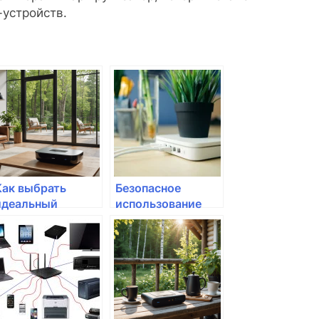
-устройств.
Как выбрать
Безопасное
идеальный
использование
маршрутизатор
смарт-устройств
для потокового
и умного дома
видео