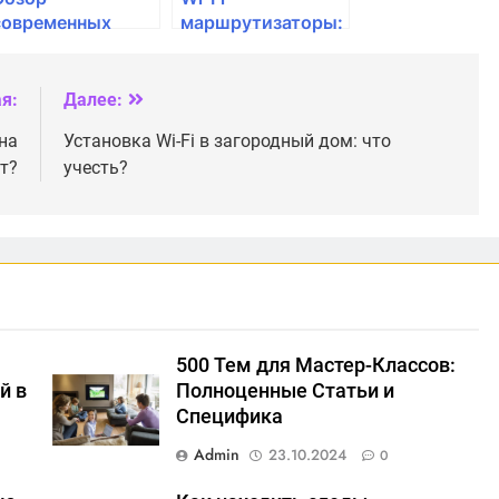
современных
маршрутизаторы:
маршрутизаторов
что нужно знать
с поддержкой IoT
перед покупкой
я:
Далее:
 на
Установка Wi-Fi в загородный дом: что
т?
учесть?
500 Тем для Мастер-Классов:
й в
Полноценные Статьи и
Специфика
Admin
23.10.2024
0