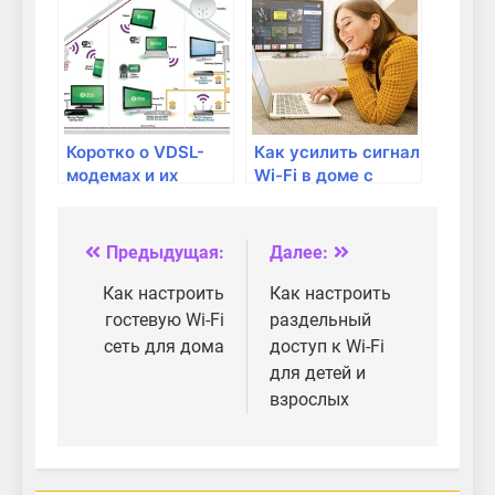
Коротко о VDSL-
Как усилить сигнал
модемах и их
Wi-Fi в доме с
преимуществах
помощью роутера?
Предыдущая:
Далее:
Навигация
по
Как настроить
Как настроить
гостевую Wi-Fi
раздельный
записям
сеть для дома
доступ к Wi-Fi
для детей и
взрослых