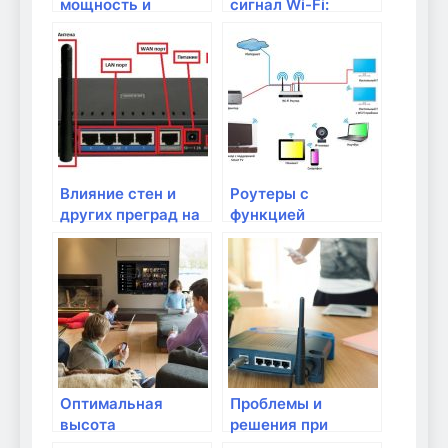
мощность и
сигнал Wi-Fi:
дальность сигнала
советы и трюки
Wi-Fi и как их
усилить
Влияние стен и
Роутеры с
других преград на
функцией
качество Wi-Fi
улучшения
сигнала
сигнала: как они
работают и когда
они нужны?
Оптимальная
Проблемы и
высота
решения при
размещения
установке и