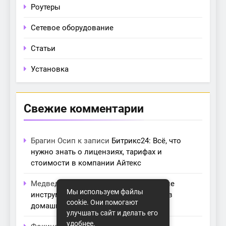
Роутеры
Сетевое оборудование
Статьи
Установка
Свежие комментарии
Брагин Осип
к записи
Битрикс24: Всё, что
нужно знать о лицензиях, тарифах и
стоимости в компании Айтекс
Медведева Амалия
к записи
Основные
Мы используем файлы
инструменты для создания серверов в
cookie. Они помогают
домашних условиях
улучшать сайт и делать его
удобнее.