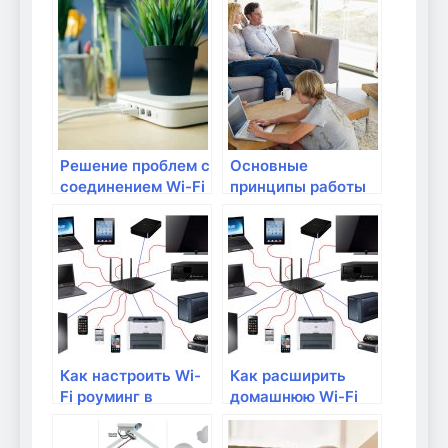
роутера для Wi-Fi
настройке Wi-Fi
сети
сети в доме
Решение проблем с
Основные
соединением Wi-Fi
принципы работы
и его настройка
Wi-Fi и его
преимущества
Как настроить Wi-
Как расширить
Fi роуминг в
домашнюю Wi-Fi
домашней сети
сеть