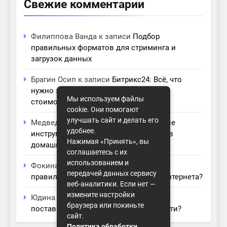
Свежие комментарии
Филиппова Ванда
к записи
Подбор
правильных форматов для стриминга и
загрузок данных
Брагин Осип
к записи
Битрикс24: Всё, что
нужно знать о лицензиях, тарифах и
Мы используем файлы
стоимости в компании Айтекс
cookie. Они помогают
улучшать сайт и делать его
Медведева Амалия
к записи
Основные
удобнее.
инструменты для создания серверов в
Нажимая «Принять», вы
домашних условиях
соглашаетесь с их
использованием и
Фокина Нева
к записи
Как выбрать
передачей данных сервису
правильный модем для домашнего интернета?
веб-аналитики. Если нет —
измените настройки
Юдина Ивона
к записи
Проблемы с
браузера или покиньте
поставщиками интернета: как их обойти?
сайт.
Политика обработки