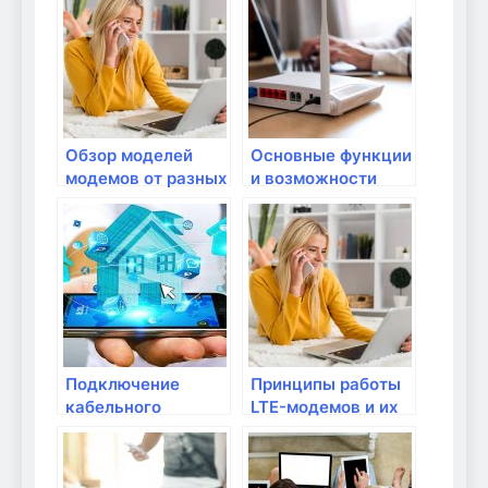
Обзор моделей
Основные функции
модемов от разных
и возможности
производителей
современных
модемов
Подключение
Принципы работы
кабельного
LTE-модемов и их
Интернета:
применение
настройка и
подключение