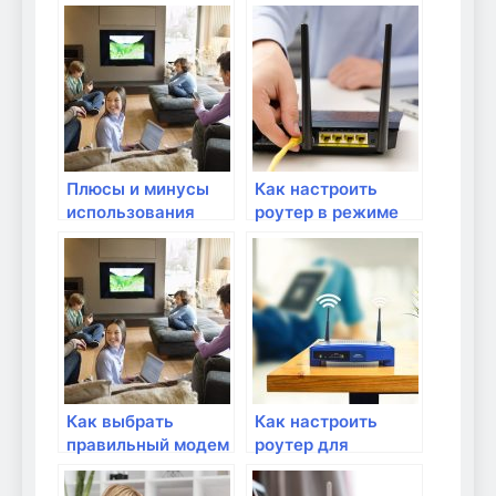
актуален?
работает?
Плюсы и минусы
Как настроить
использования
роутер в режиме
DSL-модема
моста для
подключения
кабельного
интернета?
Как выбрать
Как настроить
правильный модем
роутер для
для домашнего
подключения
интернета?
через VPN