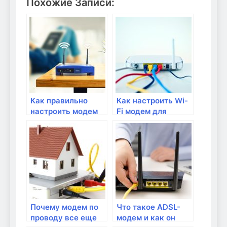
Похожие Записи:
Как правильно
Как настроить Wi-
настроить модем
Fi модем для
для подключения
быстрого и
через сетевой
надежного
кабель?
подключения?
Почему модем по
Что такое ADSL-
проводу все еще
модем и как он