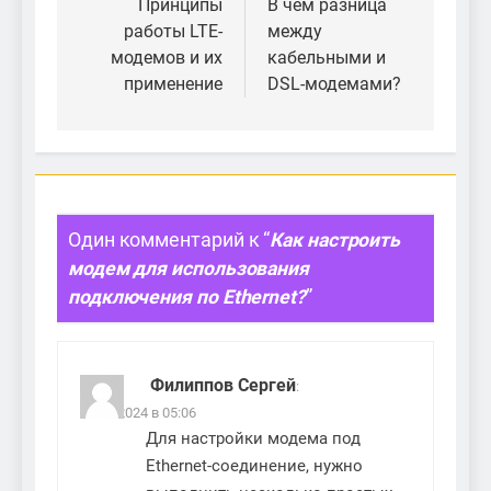
по
Принципы
В чем разница
работы LTE-
между
записям
модемов и их
кабельными и
применение
DSL-модемами?
Один комментарий к “
Как настроить
модем для использования
подключения по Ethernet?
”
Филиппов Сергей
:
18.09.2024 в 05:06
Для настройки модема под
Ethernet-соединение, нужно