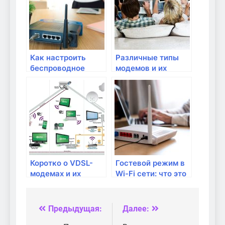
модема
Как настроить
Различные типы
беспроводное
модемов и их
соединение Wi-Fi в
особенности
домашней сети?
Коротко о VDSL-
Гостевой режим в
модемах и их
Wi-Fi сети: что это
преимуществах
такое и как его
настроить?
Предыдущая:
Далее:
Навигация