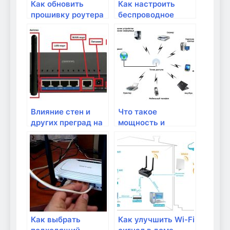
Как обновить
Как настроить
прошивку роутера
беспроводное
для улучшения его
соединение Wi-Fi в
работы?
домашней сети?
Влияние стен и
Что такое
других преград на
мощность и
качество Wi-Fi
дальность сигнала
сигнала
Wi-Fi и как их
усилить
Как выбрать
Как улучшить Wi-Fi