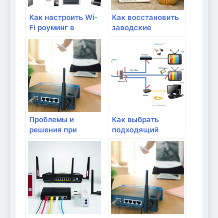
Как настроить Wi-
Как восстановить
Fi роуминг в
заводские
домашней сети
настройки
роутера?
Проблемы и
Как выбрать
решения при
подходящий
установке и
роутер для
настройке Wi-Fi
домашней Wi-Fi
сети в доме
сети