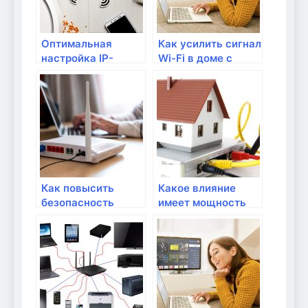
Оптимальная
Как усилить сигнал
настройка IP-
Wi-Fi в доме с
адресов в
помощью роутера?
локальной сети
Как повысить
Какое влияние
безопасность
имеет мощность
домашней Wi-Fi
сигнала на
сети с помощью
дальность
роутера?
покрытия Wi-Fi
роутера?