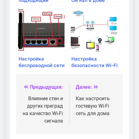
подходящий
сигнал в доме
роутер для
домашней сети?
Настройка
Настройка
беспроводной сети
безопасности Wi-Fi
Wi-Fi на маке
сети: советы и
рекомендации
Предыдущая:
Далее:
Навигация
по
Влияние стен и
Как настроить
других преград
гостевую Wi-Fi
записям
на качество Wi-Fi
сеть для дома
сигнала