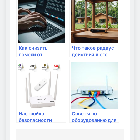
устройств к
через интернет
интернету
Как снизить
Что такое радиус
помехи от
действия и его
соседских Wi-Fi
влияние на Wi-Fi?
сетей?
Настройка
Советы по
безопасности
оборудованию для
домашней сети:
работы с
советы и
облачными
рекомендации
сервисами