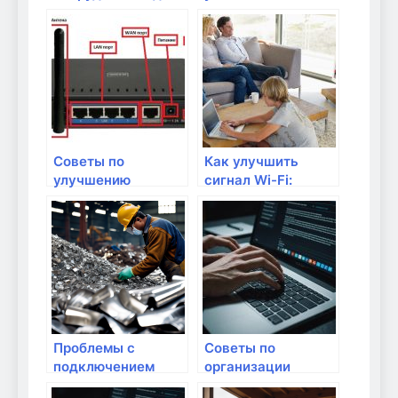
частных сетей
маршрутизатор
для лучшего Wi-Fi
сигнала?
Советы по
Как улучшить
улучшению
сигнал Wi-Fi:
соединения в
советы и трюки
многоквартирных
домах
Проблемы с
Советы по
подключением
организации
различных
видеонаблюдения