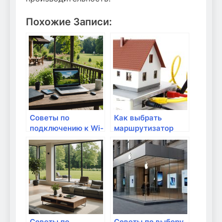
Похожие Записи:
Советы по
Как выбрать
подключению к Wi-
маршрутизатор
Fi в
для смарт-
многоквартирных
устройств?
домах
Советы по
Советы по выбору