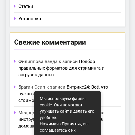
Статьи
Установка
Свежие комментарии
Филиппова Ванда
к записи
Подбор
правильных форматов для стриминга и
загрузок данных
Брагин Осип
к записи
Битрикс24: Всё, что
нужно знать о лицензиях, тарифах и
Мы используем файлы
стоимости в компании Айтекс
cookie. Они помогают
улучшать сайт и делать его
Медведева Амалия
к записи
Основные
удобнее.
инструменты для создания серверов в
Нажимая «Принять», вы
домашних условиях
соглашаетесь с их