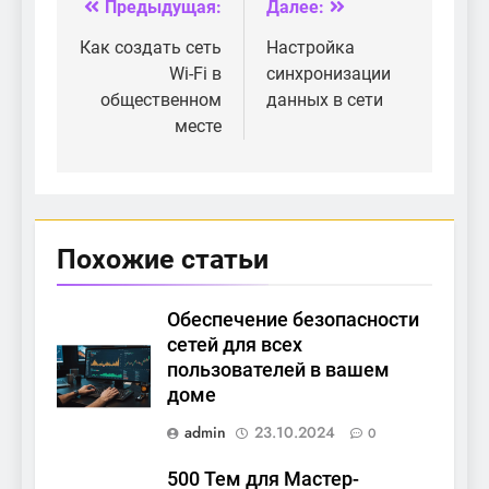
Предыдущая:
Далее:
Навигация
по
Как создать сеть
Настройка
Wi-Fi в
синхронизации
записям
общественном
данных в сети
месте
Похожие статьи
Обеспечение безопасности
сетей для всех
пользователей в вашем
доме
admin
23.10.2024
0
500 Тем для Мастер-