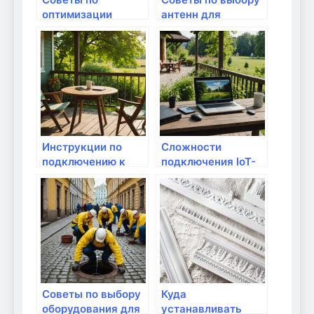
оптимизации
антенн для
маршрутизатора
маршрутизаторов
для квартир
Инструкции по
Сложности
подключению к
подключения IoT-
зоновому Wi-Fi
устройств к
маршрутизатору
Советы по выбору
Куда
оборудования для
устанавливать