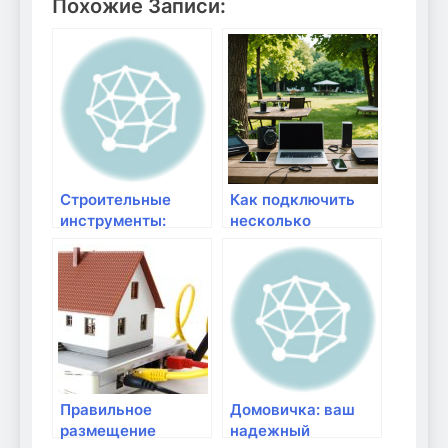
Похожие Записи:
Строительные
Как подключить
инструменты:
несколько
качество и
устройств к
надежность от
дачному роутеру
instruments-nn.ru
без потери
скорости
Правильное
Домовичка: ваш
размещение
надежный