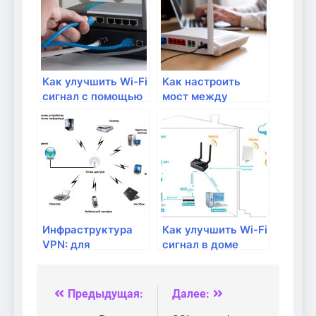
Как улучшить Wi-Fi
Как настроить
сигнал с помощью
мост между
модема?
роутерами для
увеличения
покрытия Wi-Fi?
Инфраструктура
Как улучшить Wi-Fi
VPN: для
сигнал в доме
безопасного
удаленного
доступа
Предыдущая:
Далее:
Навигация