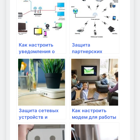
Как настроить
Защита
уведомления о
партнерских
подключении
домашних
новых устройств к
устройств от
Wi-Fi?
кибератак
Защита сетевых
Как настроить
устройств и
модем для работы
компьютеров от
с IP-телефонией?
вирусов и хакеров