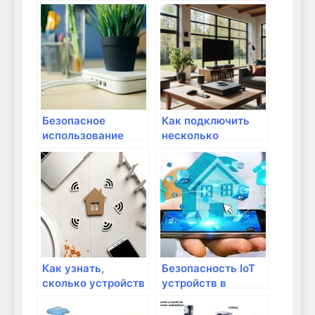
антенн устройств
помощник в
Wi-Fi сети
выборе мебели для
дома
Безопасное
Как подключить
использование
несколько
смарт-устройств и
устройств к
умного дома
дачному роутеру
без потери
скорости
Как узнать,
Безопасность IoT
сколько устройств
устройств в
подключено к
домашней сети
моему роутеру?