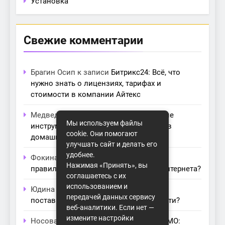
Установка
Свежие комментарии
Брагин Осип
к записи
Битрикс24: Всё, что
нужно знать о лицензиях, тарифах и
стоимости в компании Айтекс
Медведева Амалия
к записи
Основные
Мы используем файлы
инструменты для создания серверов в
cookie. Они помогают
домашних условиях
улучшать сайт и делать его
удобнее.
Фокина Нева
к записи
Как выбрать
Нажимая «Принять», вы
правильный модем для домашнего интернета?
соглашаетесь с их
использованием и
Юдина Ивона
к записи
Проблемы с
передачей данных сервису
поставщиками интернета: как их обойти?
веб-аналитики. Если нет —
измените настройки
Носова Агата
к записи
Технология MIMO: