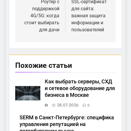
по
Роутер с
SSL-сертификат
поддержкой
для сайта:
записям
4G/5G: когда
важная защита
стоит выбирать
информации и
для дачи
пользователей
Похожие статьи
Как выбрать серверы, СХД
и сетевое оборудование для
бизнеса в Москве
28.07.2026
0
SERM в Санкт-Петербурге: специфика
управления репутацией на
петербургском рынке