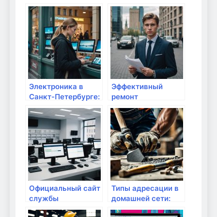
в Санкт-
Петербурге:
Петербурге: обзор,
Помощь в трудные
услуги и
времена
преимущества
Электроника в
Эффективный
Санкт-Петербурге:
ремонт
как выбрать и
компьютеров в
купить
Киеве:
оригинальные
Соломенский р-н,
товары онлайн
Отрадный,
В.Гавела
Официальный сайт
Типы адресации в
службы
домашней сети:
поддержки
что нужно знать?