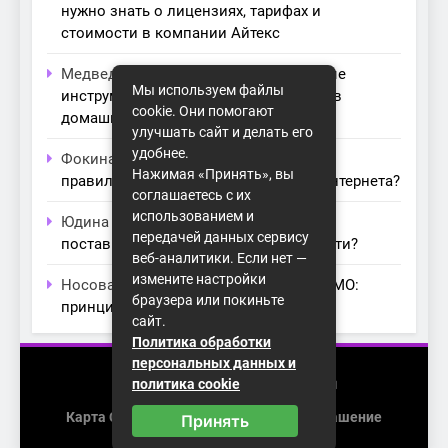
нужно знать о лицензиях, тарифах и
стоимости в компании Айтекс
Медведева Амалия
к записи
Основные
Мы используем файлы
инструменты для создания серверов в
cookie. Они помогают
домашних условиях
улучшать сайт и делать его
удобнее.
Фокина Нева
к записи
Как выбрать
Нажимая «Принять», вы
правильный модем для домашнего интернета?
соглашаетесь с их
использованием и
Юдина Ивона
к записи
Проблемы с
передачей данных сервису
поставщиками интернета: как их обойти?
веб-аналитики. Если нет —
измените настройки
Носова Агата
к записи
Технология MIMO:
браузера или покиньте
принципы работы и её преимущества
сайт.
Политика обработки
персональных данных и
2026 (с) https://homenet-spb.ru
политика cookie
Карта Сайта
Пользовательское Соглашение
Принять