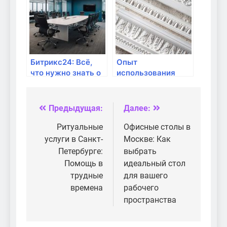
Петербурга
Битрикс24: Всё,
Опыт
что нужно знать о
использования
лицензиях,
общественного Wi-
тарифах и
Fi: что нужно
стоимости в
знать?
Предыдущая:
Далее:
Навигация
компании Айтекс
по
Ритуальные
Офисные столы в
услуги в Санкт-
Москве: Как
записям
Петербурге:
выбрать
Помощь в
идеальный стол
трудные
для вашего
времена
рабочего
пространства