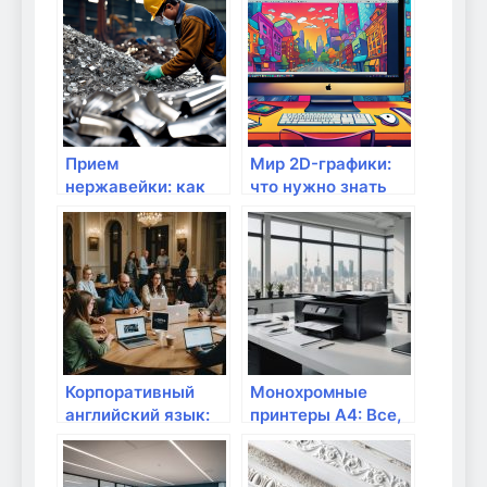
кассовых
аппаратов Эвотор:
Всё, что нужно
знать
Прием
Мир 2D-графики:
нержавейки: как
что нужно знать
выгодно сдать и
каждому
что нужно знать
дизайнеру
Корпоративный
Монохромные
английский язык:
принтеры А4: Все,
ключ к успешной
что нужно знать
коммуникации в
для выбора и
бизнесе Санкт-
покупки в Алматы