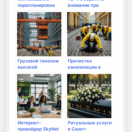
перепланировки
внимание при
квартиры в Санкт-
выборе сетевых
Петербурге —
панелей
узаконим уже
сделанную
перепланировку —
Pereplan
Грузовой такелаж
Прочистка
высокой
канализации в
сложности в
Санкт-Петербурге:
Санкт-Петербурге:
причины, методы и
Профессиональный
советы
подход к сложным
задачам
Интернет-
Ритуальные услуги
провайдер SkyNet
в Санкт-