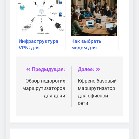
советы и
доступа к
рекомендации
домашней сети
Инфраструктура
Как выбрать
VPN: для
модем для
безопасного
домашнего
удаленного
интернета
доступа
Предыдущая:
Далее:
Навигация
по
Обзор недорогих
Кфренс базовый
маршрутизаторов
маршрутизатор
записям
для дачи
для офисной
сети