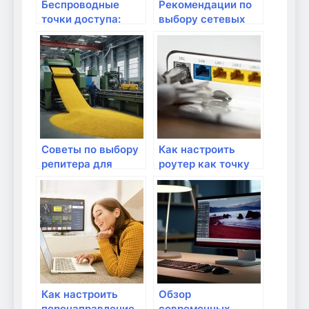
Беспроводные
Рекомендации по
точки доступа:
выбору сетевых
расширение зоны
кабелей для дома
покрытия Wi-Fi
Советы по выбору
Как настроить
репитера для
роутер как точку
улучшения Wi-Fi
доступа
Как настроить
Обзор
перенаправление
современных