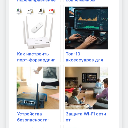
портов для
маршрутизаторов
удаленного
с поддержкой IoT
доступа к сетевым
устройствам?
Как настроить
Топ-10
порт-форвардинг
аксессуаров для
для открытия
маршрутизаторов
доступа к сетевым
приложениям?
Устройства
Защита Wi-Fi сети
безопасности:
от
антивирусы,
несанкционированного