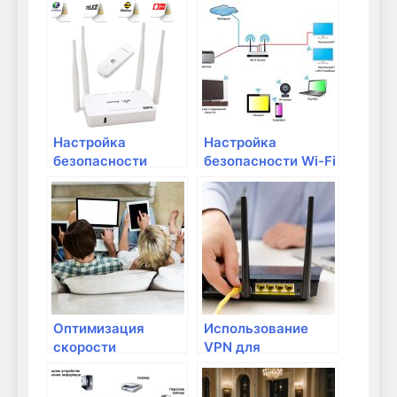
фильтры и
доступа
контроль доступа
Настройка
Настройка
безопасности
безопасности Wi-Fi
домашней сети:
сети: советы и
советы и
рекомендации
рекомендации
Оптимизация
Использование
скорости
VPN для
интернет-
безопасного
соединения:
удаленного