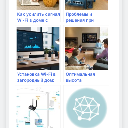
Как усилить сигнал
Проблемы и
Wi-Fi в доме с
решения при
помощью роутера?
установке и
настройке Wi-Fi
сети в доме
Установка Wi-Fi в
Оптимальная
загородный дом:
высота
что учесть?
размещения
роутера для Wi-Fi
сети