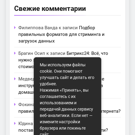
Свежие комментарии
Филиппова Ванда
к записи
Подбор
правильных форматов для стриминга и
загрузок данных
Брагин Осип
к записи
Битрикс24: Всё, что
нужно знать о лицензиях, тарифах и
Мы используем файлы
стоимости в компании Айтекс
cookie. Они помогают
улучшать сайт и делать его
Медведева Амалия
к записи
Основные
удобнее.
инструменты для создания серверов в
Нажимая «Принять», вы
домашних условиях
соглашаетесь с их
использованием и
Фокина Нева
к записи
Как выбрать
передачей данных сервису
правильный модем для домашнего интернета?
веб-аналитики. Если нет —
измените настройки
Юдина Ивона
к записи
Проблемы с
браузера или покиньте
поставщиками интернета: как их обойти?
сайт.