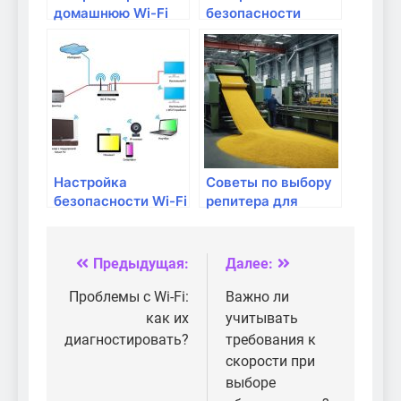
домашнюю Wi-Fi
безопасности
сеть с помощью
домашней сети:
репитера?
советы и
рекомендации
Настройка
Советы по выбору
безопасности Wi-Fi
репитера для
сети: советы и
улучшения Wi-Fi
рекомендации
Предыдущая:
Далее:
Навигация
по
Проблемы с Wi-Fi:
Важно ли
как их
учитывать
записям
диагностировать?
требования к
скорости при
выборе