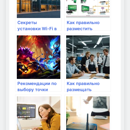
Секреты
Как правильно
установки Wi-Fi в
разместить
многоквартирном
маршрутизатор в
доме
доме
Рекомендации по
Как правильно
выбору точки
размещать
доступа для
маршрутизатор в
предприятия
доме?