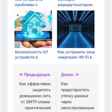
проблемы с
маршрутизаторов:
подключением Wi-
что полезно знать?
Fi на мобильных
устройствах?
Безопасность IoT
Как устранить зону
устройств в
«мертвой» Wi-Fi в
домашней сети
вашем доме
Предыдущая:
Далее:
Навигация
по
Как эффективно
Как
защитить
предотвратить
записям
домашнюю сеть
утечку данных
от SMTP-спама:
через
практические
несогласованные