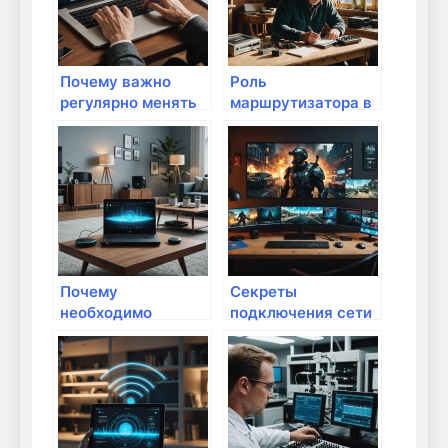
Почему важно
Роль
регулярно менять
маршрутизатора в
пароли на
умном доме:
домашних
основные функции
устройствах:
защита вашего
цифрового
пространства
Почему
Секреты
необходимо
подключения сети
регулярно
к каждому
проверять
устройству в
уязвимости в
вашем доме
домашней сети:
безопасность дома
в цифровую эпоху