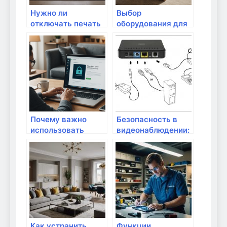
Нужно ли
Выбор
отключать печать
оборудования для
на
видеонаблюдения
маршрутизаторе?
в доме
Почему важно
Безопасность в
использовать
видеонаблюдении:
безопасные сайты
как выбрать
для онлайн-
оборудование
закупок: защита
вашего дома и
данных
Как устранить
Функции