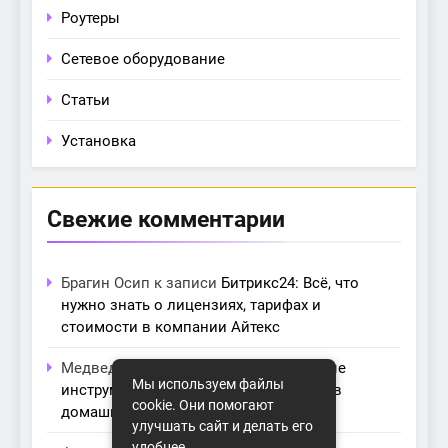
Роутеры
Сетевое оборудование
Статьи
Установка
Свежие комментарии
Брагин Осип
к записи
Битрикс24: Всё, что
нужно знать о лицензиях, тарифах и
стоимости в компании Айтекс
Медведева Амалия
к записи
Основные
Мы используем файлы
инструменты для создания серверов в
cookie. Они помогают
домашних условиях
улучшать сайт и делать его
удобнее.