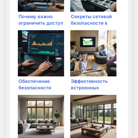
Почему важно
Секреты сетевой
ограничить доступ
безопасности в
сторонних
вашем доме
устройств к
вашему Wi-Fi:
защищайте
домашний
интернет от угроз
Обеспечение
Эффективность
безопасности
встроенных
сетей для всех
сервисов для
пользователей в
защиты Wi-Fi:
вашем доме
стоит ли верить?