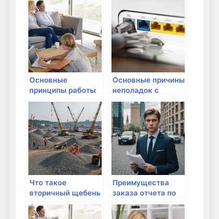
Основные
Основные причины
принципы работы
неполадок с
Wi-Fi и его
модемом и их
преимущества
решение
Что такое
Преимущества
вторичный щебень
заказа отчета по
и его
практике на
преимущества
«FastFine»