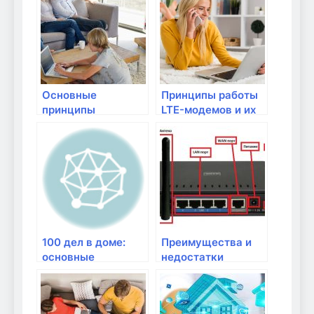
Основные
Принципы работы
принципы
LTE-модемов и их
безопасности в
применение
домашней сети
100 дел в доме:
Преимущества и
основные
недостатки
рекомендации для
коммутаторов
жителей