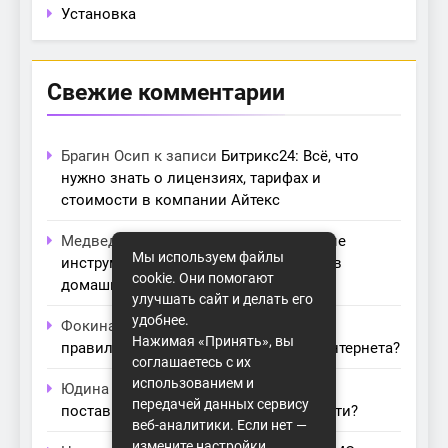
Установка
Свежие комментарии
Брагин Осип
к записи
Битрикс24: Всё, что
нужно знать о лицензиях, тарифах и
стоимости в компании Айтекс
Медведева Амалия
к записи
Основные
Мы используем файлы
инструменты для создания серверов в
cookie. Они помогают
домашних условиях
улучшать сайт и делать его
удобнее.
Фокина Нева
к записи
Как выбрать
Нажимая «Принять», вы
правильный модем для домашнего интернета?
соглашаетесь с их
использованием и
Юдина Ивона
к записи
Проблемы с
передачей данных сервису
поставщиками интернета: как их обойти?
веб-аналитики. Если нет —
измените настройки