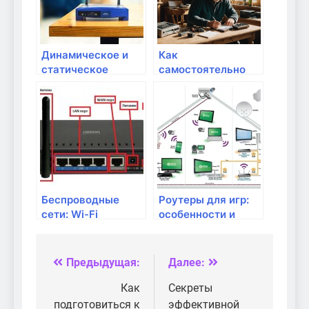
Динамическое и
Как
статическое
самостоятельно
маршрутизирование:
подключить и
различия и
настроить роутер
применение
на даче: пошаговое
руководство
Беспроводные
Роутеры для игр:
сети: Wi-Fi
особенности и
стандарты и их
преимущества
преимущества
Предыдущая:
Далее:
Навигация
по
Как
Секреты
подготовиться к
эффективной