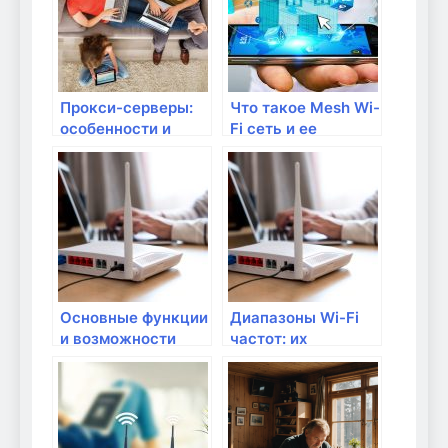
Прокси-серверы:
Что такое Mesh Wi-
особенности и
Fi сеть и ее
применение
преимущества
Основные функции
Диапазоны Wi-Fi
и возможности
частот: их
современных
особенности и
модемов
применение