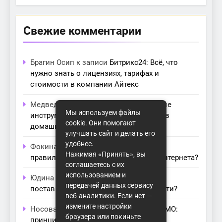
Свежие комментарии
Брагин Осип
к записи
Битрикс24: Всё, что
нужно знать о лицензиях, тарифах и
стоимости в компании Айтекс
Медведева Амалия
к записи
Основные
Мы используем файлы
инструменты для создания серверов в
cookie. Они помогают
домашних условиях
улучшать сайт и делать его
удобнее.
Фокина Нева
к записи
Как выбрать
Нажимая «Принять», вы
правильный модем для домашнего интернета?
соглашаетесь с их
использованием и
Юдина Ивона
к записи
Проблемы с
передачей данных сервису
поставщиками интернета: как их обойти?
веб-аналитики. Если нет —
измените настройки
Носова Агата
к записи
Технология MIMO:
браузера или покиньте
принципы работы и её преимущества