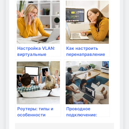
удаленному
выбрать для
доступу?
домашней сети?
Настройка VLAN:
Как настроить
виртуальные
перенаправление
локальные сети
портов для
удаленного
доступа к сетевым
устройствам?
Роутеры: типы и
Проводное
особенности
подключение:
Ethernet-кабели и
их классификация