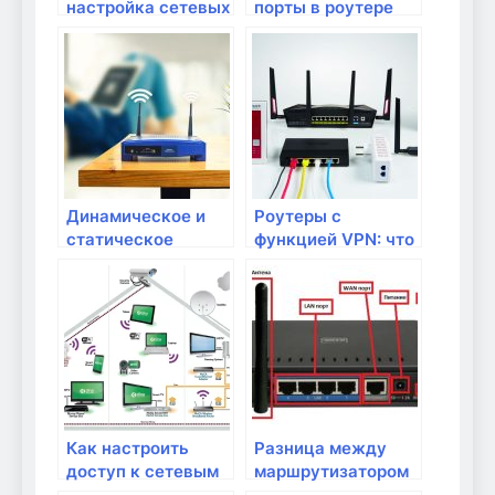
настройка сетевых
порты в роутере
портов на роутере
для игр и
приложений
Динамическое и
Роутеры с
статическое
функцией VPN: что
маршрутизирование:
это такое и как
различия и
настроить?
применение
Как настроить
Разница между
доступ к сетевым
маршрутизатором
устройствам по
и роутером: что