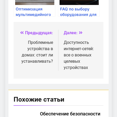
Оптимизация
FAQ по выбору
мультимедийного
оборудования для
потока для работы
домашнего
с несколькими
интернета
платформами
Предыдущая:
Далее:
Навигация
по
Проблемные
Доступность
устройства в
интернет-сетей:
записям
домах: стоит ли
все о военных
устанавливать?
целевых
устройствах
Похожие статьи
Обеспечение безопасности