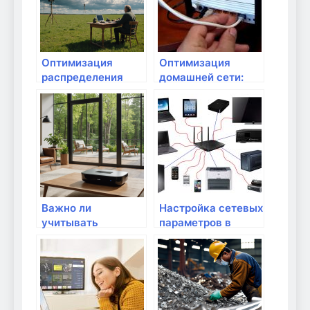
Оптимизация
Оптимизация
распределения
домашней сети:
нагрузки в
что важно знать?
домашней сети
Важно ли
Настройка сетевых
учитывать
параметров в
требования к
Windows
скорости при
выборе
оборудования?