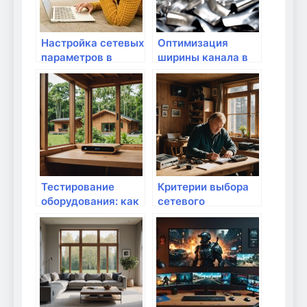
Настройка сетевых
Оптимизация
параметров в
ширины канала в
Windows
настройках Wi-Fi
Тестирование
Критерии выбора
оборудования: как
сетевого
его провести?
оборудования для
компании