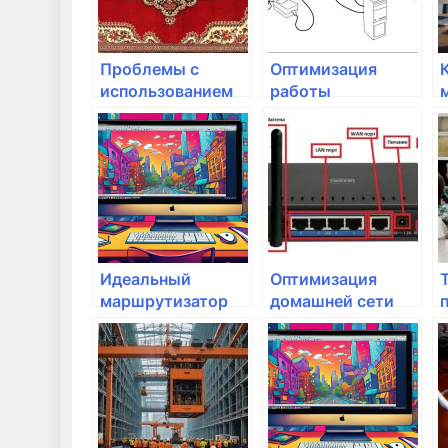
Проблемы с
Оптимизация
использованием
работы
мультимедийного
комментариев:
контента через
как снизить
Wi-Fi
нагрузку?
Идеальный
Оптимизация
маршрутизатор
домашней сети
для потока: как
для работы в
и
найти лучший?
условиях
удаленного
доступа