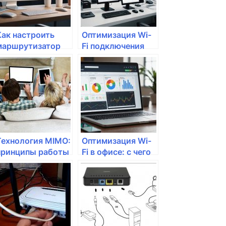
Как настроить
Оптимизация Wi-
маршрутизатор
Fi подключения
для работы с
для работы и
несколькими
отдыха
провайдерами?
Технология MIMO:
Оптимизация Wi-
принципы работы
Fi в офисе: с чего
 её
начать?
преимущества