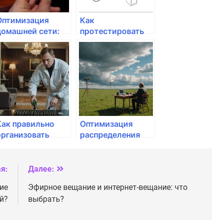
Оптимизация
Как
домашней сети:
протестировать
что важно знать?
соединение на
уровне качества?
Как правильно
Оптимизация
организовать
распределения
работу с
нагрузки в
несколькими
домашней сети
провайдерами?
я:
Далее:
ие
Эфирное вещание и интернет-вещание: что
й?
выбрать?