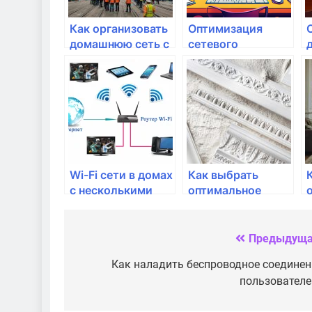
Как организовать
Оптимизация
домашнюю сеть с
сетевого
несколькими
оборудования для
роутерами?
стриминга и игр
Wi-Fi сети в домах
Как выбрать
с несколькими
оптимальное
этажами:
оборудование для
проблемы и
удаленной
решения
работы?
Предыдуща
Навигация
по
Как наладить беспроводное соединен
пользователе
записям