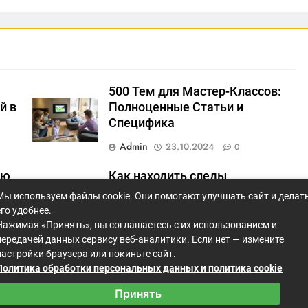
500 Тем для Мастер-Классов:
й в
Полноценные Статьи и
Специфика
Admin
23.10.2024
0
ию
Как находить следы
нестабильных соединений и
Мы используем файлы cookie. Они помогают улучшать сайт и делат
предотвращать их?
его удобнее.
Нажимая «Принять», вы соглашаетесь с их использованием и
Admin
23.10.2024
0
передачей данных сервису веб-аналитики. Если нет — измените
настройки браузера или покиньте сайт.
Политика обработки персональных данных и политика cookie
Принять